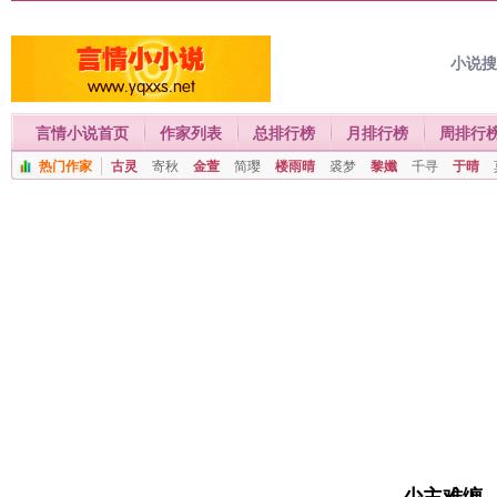
小说
言情小说首页
作家列表
总排行榜
月排行榜
周排行
热门作家
古灵
寄秋
金萱
简璎
楼雨晴
裘梦
黎孅
千寻
于晴