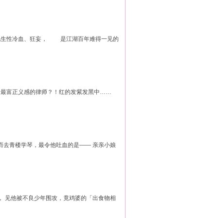
他生性冷血、狂妄， 是江湖百年难得一见的
 最最富正义感的律师？！红的发紫发黑中……
心而去青楼学琴，最令他吐血的是—— 亲亲小娘
规， 见他被不良少年围攻，竟鸡婆的「出食物相