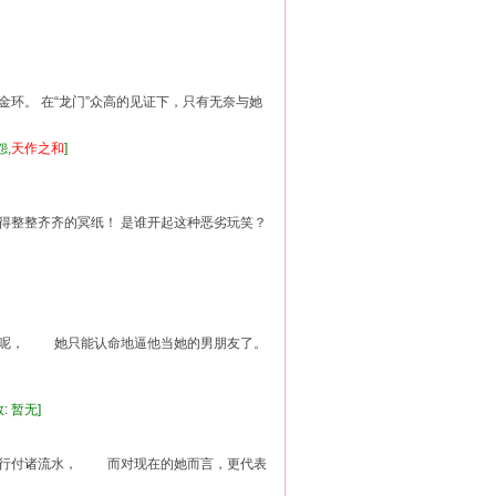
金环。 在“龙门”众高的见证下，只有无奈与她
怨,
天
作
之和
]
张得整整齐齐的冥纸！ 是谁开起这种恶劣玩笑？
受呢， 她只能认命地逼他当她的男朋友了。
: 暂无]
修行付诸流水， 而对现在的她而言，更代表