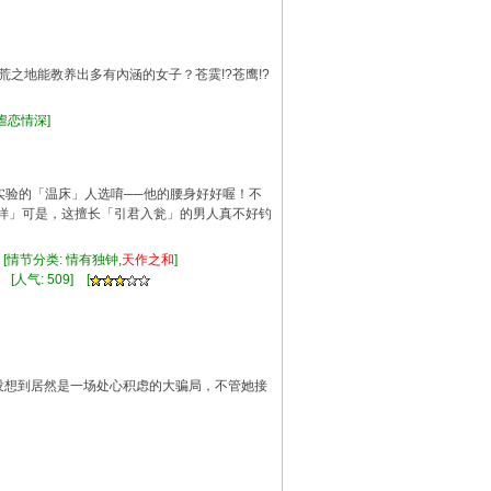
蛮荒之地能教养出多有內涵的女子？苍霙!?苍鹰!?
,虐恋情深]
」实验的「温床」人选唷──他的腰身好好喔！不
样」可是，这擅长「引君入瓮」的男人真不好钓
 [情节分类: 情有独钟,
天
作
之和
]
 [人气: 509] [
没想到居然是一场处心积虑的大骗局，不管她接