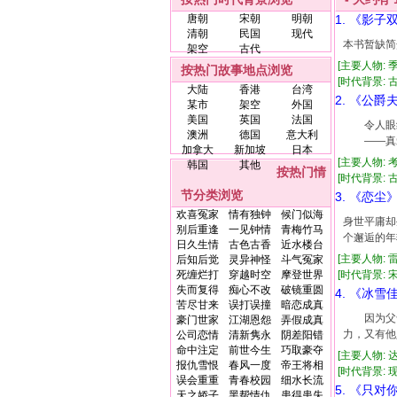
唐朝
宋朝
明朝
1. 《影子
清朝
民国
现代
本书暂缺简
架空
古代
[主要人物: 
按热门故事地点浏览
[时代背景: 古代
大陆
香港
台湾
2. 《公爵
某市
架空
外国
美国
英国
法国
令人眼红
澳洲
德国
意大利
——真
加拿大
新加坡
日本
[主要人物: 
韩国
其他
按热门情
[时代背景: 古代
节分类浏览
3. 《恋尘
欢喜冤家
情有独钟
候门似海
身世平庸却
别后重逢
一见钟情
青梅竹马
个邂逅的年
日久生情
古色古香
近水楼台
[主要人物: 
后知后觉
灵异神怪
斗气冤家
死缠烂打
穿越时空
摩登世界
[时代背景: 宋朝
失而复得
痴心不改
破镜重圆
4. 《冰雪
苦尽甘来
误打误撞
暗恋成真
因为父母
豪门世家
江湖恩怨
弄假成真
力，又有他
公司恋情
清新隽永
阴差阳错
命中注定
前世今生
巧取豪夺
[主要人物: 
报仇雪恨
春风一度
帝王将相
[时代背景: 现代
误会重重
青春校园
细水长流
5. 《只对
天之娇子
黑帮情仇
患得患失