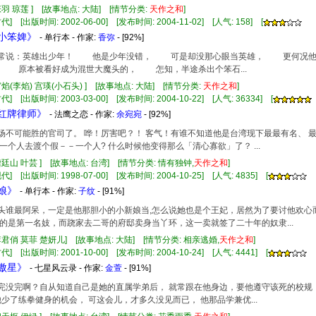
张羽 琼莲 ] [故事地点: 大陆] [情节分类:
天
作
之和
]
] [出版时间: 2002-06-00] [发布时间: 2004-11-02] [人气: 158] [
养小笨婢》
- 单行本 - 作家:
香弥
- [92%]
人家常说：英雄出少年！ 他是少年没错， 可是却没那心眼当英雄， 更何况
 原本被看好成为混世大魔头的， 怎知，半途杀出个笨石...
宫焰(李焰) 宫瑛(小石头) ] [故事地点: 大陆] [情节分类:
天
作
之和
]
] [出版时间: 2003-03-00] [发布时间: 2004-10-22] [人气: 36334] [
服红牌律师》
- 法鹰之恋 - 作家:
余宛宛
- [92%]
赢一场不可能胜的官司了。 哗！厉害吧？！ 客气！有谁不知道他是台湾现下最最有名、
一个人去渡个假－－一个人? 什么时候他变得那么「清心寡欲」了？ ...
龚廷山 叶芸 ] [故事地点: 台湾] [情节分类: 情有独钟,
天
作
之和
]
] [出版时间: 1998-07-00] [发布时间: 2004-10-25] [人气: 4835] [
新娘》
- 单行本 - 作家:
子纹
- [91%]
这年头谁最阿呆，一定是他那胆小的小新娘当,怎么说她也是个王妃，居然为了要讨他欢
的是第一名妓，而跷家去二哥的府邸卖身当丫环，这一卖就签了二十年的奴隶...
李君俏 莫菲 楚妍儿] [故事地点: 大陆] [情节分类: 相亲逃婚,
天
作
之和
]
] [出版时间: 2001-10-00] [发布时间: 2004-10-24] [人气: 4441] [
撩傲星》
- 七星风云录 - 作家:
金萱
- [91%]
底有完没完啊？自从知道自己是她的直属学弟后， 就常跟在他身边，要他遵守该死的校
他少了练拳健身的机会， 可这会儿，才多久没见而已， 他那品学兼优...