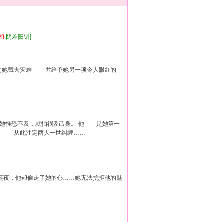
和
,阴差阳错]
她截去灾难 并给予她另一项令人眼红的
避她惟恐不及，就怕祸及己身。 他——是她第一
—— 从此注定两人一世纠缠……
夜，他却偷走了她的心……她无法抗拒他的魅