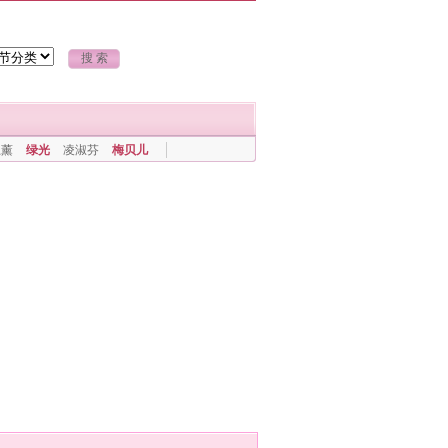
上薰
绿光
凌淑芬
梅贝儿