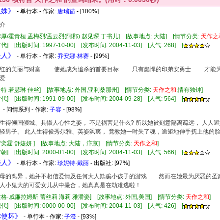
双姝》
- 单行本 - 作家:
唐瑞茹
- [100%]
介
季厚/霍青桓 孟梅烈/孟云烈(阿郡) 赵见琛 丁书儿] [故事地点: 大陆] [情节分类:
天
作
之
] [出版时间: 1997-10-00] [发布时间: 2004-11-03] [人气: 268] [
夫人》
- 单行本 - 作家:
乔安娜·林赛
- [99%]
的美丽与财富 使她成为追杀的首要目标 只有彪悍的印弟安勇士 才能为
爱
考特 若瑟琳 佳丝] [故事地点: 外国,亚利桑那州] [情节分类:
天
作
之和
,情有独钟]
] [出版时间: 1991-09-00] [发布时间: 2004-09-28] [人气: 564] [
》
- 问情系列 - 作家:
子容
- [98%]
生得倾国倾城、具慑人心性之姿， 不是祸害是什么? 所以她被刻意隔离疏远， 人人
轻男子。 此人生得俊秀尔雅、英姿飒爽， 竟教她一时失了魂，逾矩地伸手抚上他的脸
雷奕霆 舒婕妍 ] [故事地点: 大陆，汴京] [情节分类:
天
作
之和
]
] [出版时间: 2000-01-00] [发布时间: 2004-11-03] [人气: 566] [
佳人》
- 单行本 - 作家:
珍妮特·戴丽
- 出版社:
[97%]
的离异，她并不相信爱情及任何大人欺骗小孩子的游戏……然而在她最为厌恶的圣诞
人小鬼大的可爱女儿从中撮合，她真真是在劫难逃啦！
达格·威廉拉姆斯 蕾丝莉 海莉 雅潘姿] [故事地点: 外国,美国] [情节分类:
天
作
之和
]
] [出版时间: 0000-00-00] [发布时间: 2004-11-03] [人气: 426] [
你使坏》
- 单行本 - 作家:
子澄
- [93%]