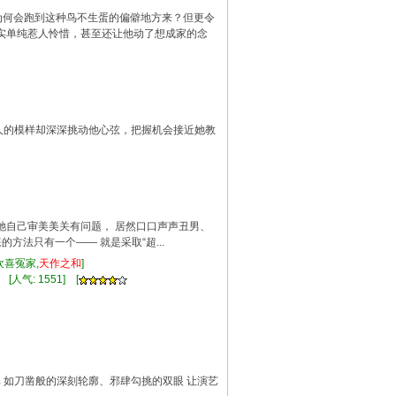
为何会跑到这种鸟不生蛋的偏僻地方来？但更令
实单纯惹人怜惜，甚至还让他动了想成家的念
人的模样却深深挑动他心弦，把握机会接近她教
明是她自己审美美关有问题， 居然口口声声丑男、
方法只有一个—— 就是采取“超...
欢喜冤家,
天
作
之和
]
 [人气: 1551] [
比 如刀凿般的深刻轮廓、邪肆勾挑的双眼 让演艺