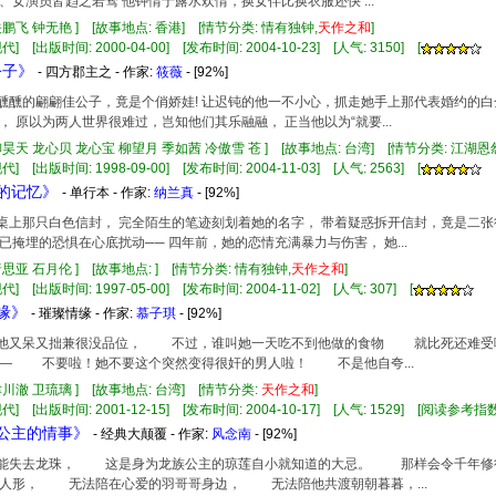
、女演员皆趋之若骛 他钟情于露水欢情，换女伴比换衣服还快 ...
关鹏飞 钟无艳 ] [故事地点: 香港] [情节分类: 情有独钟,
天
作
之和
]
] [出版时间: 2000-04-00] [发布时间: 2004-10-23] [人气: 3150] [
公子》
- 四方郡主之 - 作家:
筱薇
- [92%]
这醉醺醺的翩翩佳公子，竟是个俏娇娃! 让迟钝的他一不小心，抓走她手上那代表婚约的白
， 原以为两人世界很难过，岂知他们其乐融融， 正当他以为“就要...
柳昊天 龙心贝 龙心宝 柳望月 季如茜 冷傲雪 苍 ] [故事地点: 台湾] [情节分类: 江湖恩
] [出版时间: 1998-09-00] [发布时间: 2004-11-03] [人气: 2563] [
夜的记忆》
- 单行本 - 作家:
纳兰真
- [92%]
看到桌上那只白色信封， 完全陌生的笔迹刻划着她的名字， 带着疑惑拆开信封，竟是二
已掩埋的恐惧在心底扰动── 四年前，她的恋情充满暴力与伤害， 她...
唐思亚 石月伦 ] [故事地点: ] [情节分类: 情有独钟,
天
作
之和
]
] [出版时间: 1997-05-00] [发布时间: 2004-11-02] [人气: 307] [
璃缘》
- 璀璨情缘 - 作家:
慕子琪
- [92%]
虽说他又呆又拙兼很没品位， 不过，谁叫她一天吃不到他做的食物 就比死还难
 不要啦！她不要这个突然变得很奸的男人啦！ 不是他自夸...
津川澈 卫琉璃 ] [故事地点: 台湾] [情节分类:
天
作
之和
]
代] [出版时间: 2001-12-15] [发布时间: 2004-10-17] [人气: 1529] [阅读参考指数
儿公主的情事》
- 经典大颠覆 - 作家:
风念南
- [92%]
决不能失去龙珠， 这是身为龙族公主的琼莲自小就知道的大忌。 那样会令千年
人形， 无法陪在心爱的羽哥哥身边， 无法陪他共渡朝朝暮暮，...