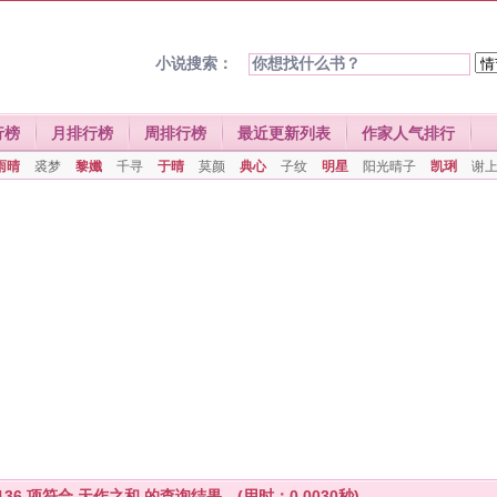
小说搜索：
行榜
月排行榜
周排行榜
最近更新列表
作家人气排行
雨晴
裘梦
黎孅
千寻
于晴
莫颜
典心
子纹
明星
阳光晴子
凯琍
谢
136
项符合
天作之和
的查询结果。(用时：0.0030秒)