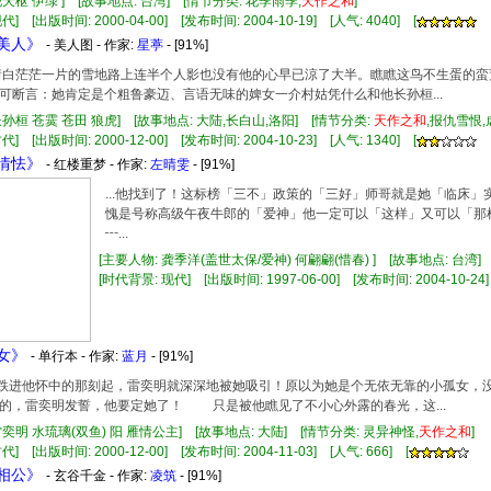
倪天枢 伊绿 ] [故事地点: 台湾] [情节分类: 花季雨季,
天
作
之和
]
] [出版时间: 2000-04-00] [发布时间: 2004-10-19] [人气: 4040] [
月美人》
- 美人图 - 作家:
星葶
- [91%]
.....看着白茫茫一片的雪地路上连半个人影也没有他的心早已涼了大半。瞧瞧这鸟不生蛋的
可断言：她肯定是个粗鲁豪迈、言语无味的婢女一介村姑凭什么和他长孙桓...
长孙桓 苍霙 苍田 狼虎] [故事地点: 大陆,长白山,洛阳] [情节分类:
天
作
之和
,报仇雪恨
] [出版时间: 2000-12-00] [发布时间: 2004-10-23] [人气: 1340] [
君情怯》
- 红楼重梦 - 作家:
左晴雯
- [91%]
...他找到了！这标榜「三不」政策的「三好」师哥就是她「临床
愧是号称高级午夜牛郎的「爱神」他一定可以「这样」又可以「那
┅...
[主要人物: 龚季洋(盖世太保/爱神) 何翩翩(惜春) ] [故事地点: 台湾]
[时代背景: 现代] [出版时间: 1997-06-00] [发布时间: 2004-10-24]
孤女》
- 单行本 - 作家:
蓝月
- [91%]
她跌进他怀中的那刻起，雷奕明就深深地被她吸引！原以为她是个无依无靠的小孤女，
的，雷奕明发誓，他要定她了！ 只是被他瞧见了不小心外露的春光，这...
雷奕明 水琉璃(双鱼) 阳 雁情公主] [故事地点: 大陆] [情节分类: 灵异神怪,
天
作
之和
]
] [出版时间: 2000-12-00] [发布时间: 2004-11-03] [人气: 666] [
眼相公》
- 玄谷千金 - 作家:
凌筑
- [91%]