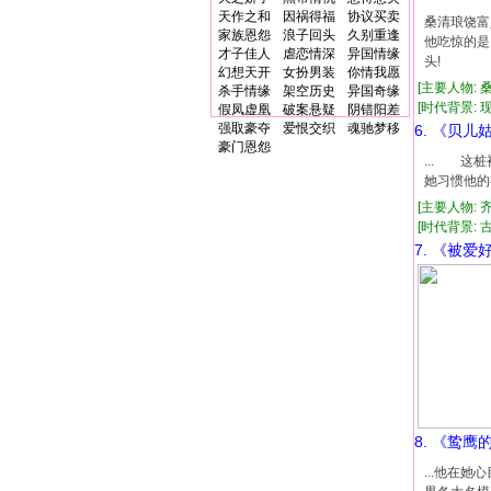
天作之和
因祸得福
协议买卖
桑清琅饶富
家族恩怨
浪子回头
久别重逢
他吃惊的是
才子佳人
虐恋情深
异国情缘
头!
幻想天开
女扮男装
你情我愿
[主要人物: 
杀手情缘
架空历史
异国奇缘
[时代背景: 现代
假凤虚凰
破案悬疑
阴错阳差
强取豪夺
爱恨交织
魂驰梦移
6. 《贝儿
豪门恩怨
... 这
她习惯他的
[主要人物: 
[时代背景: 古代
7. 《被爱
8. 《鸷鹰
...他在