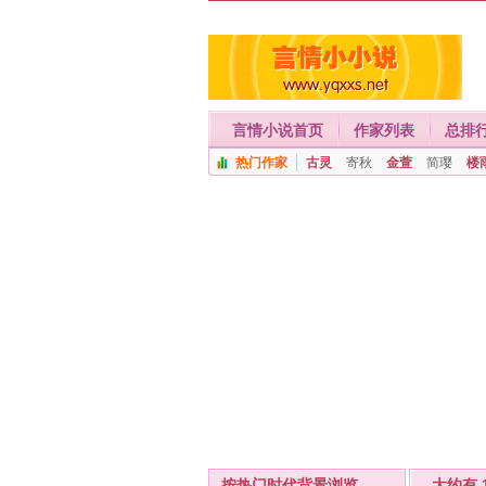
言情小说首页
作家列表
总排
热门作家
古灵
寄秋
金萱
简璎
楼
按热门时代背景浏览
- 大约有