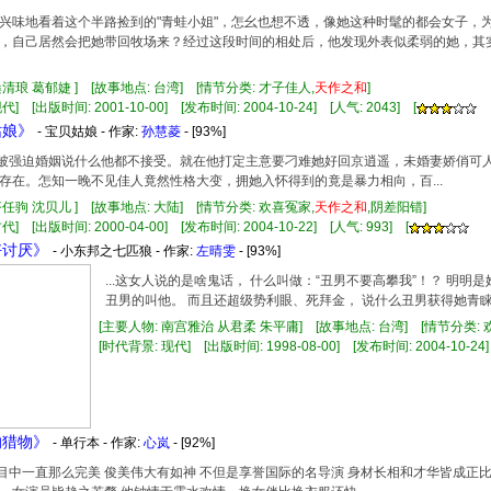
兴味地看着这个半路捡到的"青蛙小姐"，怎幺也想不透，像她这种时髦的都会女子，
，自己居然会把她带回牧场来？经过这段时间的相处后，他发现外表似柔弱的她，其
桑清琅 葛郁婕 ] [故事地点: 台湾] [情节分类: 才子佳人,
天
作
之和
]
] [出版时间: 2001-10-00] [发布时间: 2004-10-24] [人气: 2043] [
姑娘》
- 宝贝姑娘 - 作家:
孙慧菱
- [93%]
桩被强迫婚姻说什么他都不接受。就在他打定主意要刁难她好回京逍遥，未婚妻娇俏可
存在。怎知一晚不见佳人竟然性格大变，拥她入怀得到的竟是暴力相向，百...
齐任驹 沈贝儿 ] [故事地点: 大陆] [情节分类: 欢喜冤家,
天
作
之和
,阴差阳错]
] [出版时间: 2000-04-00] [发布时间: 2004-10-22] [人气: 993] [
好讨厌》
- 小东邦之七匹狼 - 作家:
左晴雯
- [93%]
...这女人说的是啥鬼话， 什么叫做：“丑男不要高攀我”！？ 明
丑男的叫他。 而且还超级势利眼、死拜金， 说什么丑男获得她青睐的
[主要人物: 南宫雅治 从君柔 朱平庸] [故事地点: 台湾] [情节分类: 
[时代背景: 现代] [出版时间: 1998-08-00] [发布时间: 2004-10-24]
的猎物》
- 单行本 - 作家:
心岚
- [92%]
她心目中一直那么完美 俊美伟大有如神 不但是享誉国际的名导演 身材长相和才华皆成正