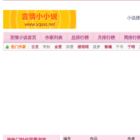
小说
言情小说首页
作家列表
总排行榜
月排行榜
周排行
热门作家
古灵
寄秋
金萱
简璎
楼雨晴
裘梦
黎孅
千寻
于晴
编号
作品
作者
按热门时代背景浏览