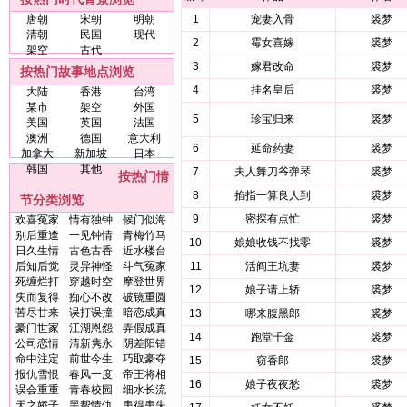
唐朝
宋朝
明朝
1
宠妻入骨
裘梦
清朝
民国
现代
2
霉女喜嫁
裘梦
架空
古代
3
嫁君改命
裘梦
按热门故事地点浏览
4
挂名皇后
裘梦
大陆
香港
台湾
某市
架空
外国
5
珍宝归来
裘梦
美国
英国
法国
澳洲
德国
意大利
6
延命药妻
裘梦
加拿大
新加坡
日本
韩国
其他
7
夫人舞刀爷弹琴
裘梦
按热门情
8
掐指一算良人到
裘梦
节分类浏览
9
密探有点忙
裘梦
欢喜冤家
情有独钟
候门似海
别后重逢
一见钟情
青梅竹马
10
娘娘收钱不找零
裘梦
日久生情
古色古香
近水楼台
后知后觉
灵异神怪
斗气冤家
11
活阎王坑妻
裘梦
死缠烂打
穿越时空
摩登世界
12
娘子请上轿
裘梦
失而复得
痴心不改
破镜重圆
苦尽甘来
误打误撞
暗恋成真
13
哪来腹黑郎
裘梦
豪门世家
江湖恩怨
弄假成真
14
跑堂千金
裘梦
公司恋情
清新隽永
阴差阳错
命中注定
前世今生
巧取豪夺
15
窃香郎
裘梦
报仇雪恨
春风一度
帝王将相
16
娘子夜夜愁
裘梦
误会重重
青春校园
细水长流
天之娇子
黑帮情仇
患得患失