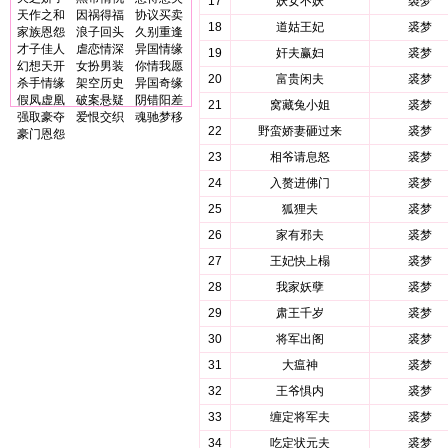
17
妖女不妖
裘梦
天作之和
因祸得福
协议买卖
18
道姑王妃
裘梦
家族恩怨
浪子回头
久别重逢
才子佳人
虐恋情深
异国情缘
19
奸夫赢妇
裘梦
幻想天开
女扮男装
你情我愿
20
富贵闲夫
裘梦
杀手情缘
架空历史
异国奇缘
假凤虚凰
破案悬疑
阴错阳差
21
窝藏兔小姐
裘梦
强取豪夺
爱恨交织
魂驰梦移
22
野蛮娇妻砸过来
裘梦
豪门恩怨
23
相爷请息怒
裘梦
24
入赘进佛门
裘梦
25
狐狸夫
裘梦
26
家有邪夫
裘梦
27
王妃快上榻
裘梦
28
我家妖孽
裘梦
29
肃王千岁
裘梦
30
将军出阁
裘梦
31
大瘟神
裘梦
32
王爷惧内
裘梦
33
缠定将军夫
裘梦
34
吃定状元夫
裘梦