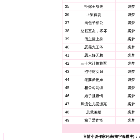
35
拒嫁王爷夫
裘梦
36
上梁偷妻
裘梦
37
肉包子相公
裘梦
38
总裁室友，坏坏
裘梦
39
债主撞上身
裘梦
40
恶霸九王爷
裘梦
41
恩人好无赖
裘梦
42
三十六计擒将军
裘梦
43
抱得财女归
裘梦
44
老婆爱把妹
裘梦
45
相公勾勾缠
裘梦
46
娘子且容情
裘梦
47
风流乞儿爱漂亮
裘梦
48
总裁骗婚
裘梦
49
娘子爱作怪
裘梦
言情小说作家列表(按字母排序)：