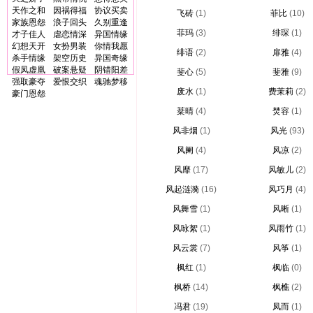
天作之和
因祸得福
协议买卖
飞砖
(1)
菲比
(10)
家族恩怨
浪子回头
久别重逢
菲玛
(3)
绯琛
(1)
才子佳人
虐恋情深
异国情缘
幻想天开
女扮男装
你情我愿
绯语
(2)
扉雅
(4)
杀手情缘
架空历史
异国奇缘
假凤虚凰
破案悬疑
阴错阳差
斐心
(5)
斐雅
(9)
强取豪夺
爱恨交织
魂驰梦移
废水
(1)
费茉莉
(2)
豪门恩怨
棻晴
(4)
焚容
(1)
风非烟
(1)
风光
(93)
风阑
(4)
风凉
(2)
风靡
(17)
风敏儿
(2)
风起涟漪
(16)
风巧月
(4)
风舞雪
(1)
风晰
(1)
风咏絮
(1)
风雨竹
(1)
风云裳
(7)
风筝
(1)
枫红
(1)
枫临
(0)
枫桥
(14)
枫樵
(2)
冯君
(19)
凤而
(1)