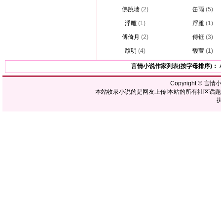
佛跳墙
(2)
缶雨
(5)
浮雕
(1)
浮雅
(1)
傅倚月
(2)
傅钰
(3)
馥明
(4)
馥萱
(1)
言情小说作家列表(按字母排序)：
Copyright ©
言情
本站收录小说的是网友上传!本站的所有社区话
执