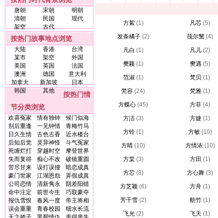
唐朝
宋朝
明朝
清朝
民国
现代
方絮
(1)
凡芯
(5)
架空
古代
发条橘子
(2)
筏尔黧
(4)
按热门故事地点浏览
大陆
香港
台湾
凡白
(1)
凡儿
(2)
某市
架空
外国
樊颖
(1)
樊遇
(5)
美国
英国
法国
澳洲
德国
意大利
范淑
(1)
梵贝
(1)
加拿大
新加坡
日本
韩国
其他
梵容
(24)
梵雅
(1)
按热门情
方蝶心
(45)
方菲
(4)
节分类浏览
欢喜冤家
情有独钟
候门似海
方洁
(3)
方婕
(1)
别后重逢
一见钟情
青梅竹马
方铃
(1)
方敏
(10)
日久生情
古色古香
近水楼台
后知后觉
灵异神怪
斗气冤家
方晴
(10)
方情浓
(10)
死缠烂打
穿越时空
摩登世界
失而复得
痴心不改
破镜重圆
方棠
(3)
方田
(1)
苦尽甘来
误打误撞
暗恋成真
方芯
(8)
方心舞
(3)
豪门世家
江湖恩怨
弄假成真
公司恋情
清新隽永
阴差阳错
方芝颖
(6)
方舟
(1)
命中注定
前世今生
巧取豪夺
芳千雪
(2)
舫竹
(1)
报仇雪恨
春风一度
帝王将相
误会重重
青春校园
细水长流
飞光
(2)
飞天
(1)
天之娇子
黑帮情仇
患得患失