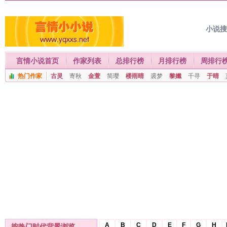
小说
言情小说首页
作家列表
总排行榜
月排行榜
周排行
热门作家
古灵
寄秋
金萱
简璎
楼雨晴
裘梦
黎孅
千寻
于晴
A
B
C
D
E
F
G
H
按热门时代背景浏览