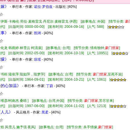
当嫁》
- 单行本 - 作家:
诺拉·罗伯兹
- 出版社:
[40%]
介
罗伊斯·卡梅伦 劳拉·麦格雷戈 丹尼尔·麦格雷戈 伊恩] [故事地点: 外国] [情节分类:
豪
] [出版时间: 0000-00-00] [发布时间: 2004-09-16] [人气: 588] [
故事》
- 单行本 - 作家:
凯琍
- [40%]
介
余化龙 韩雨婷 林雪云 柯清泉] [故事地点: 台湾] [情节分类: 情有独钟,
豪门
世家
]
] [出版时间: 2002-05-00] [发布时间: 2004-10-19] [人气: 10951] [
朦朦》
- 单行本 - 作家:
琼瑶
- [40%]
介
何书桓 陆依萍 陆如萍，陆梦萍] [故事地点: 台湾] [情节分类:
豪门
世家
,至死不渝]
] [出版时间: 1964-09-01] [发布时间: 2004-10-21] [人气: 1061] [
冰冷的心加温》
- 单行本 - 作家:
丁蔚
- [40%]
介
石维彦/柯南杰 桑晴 ] [故事地点: 台湾,外国] [情节分类:
豪门
世家
,苦尽甘来]
] [出版时间: 1997-06-00] [发布时间: 2004-11-02] [人气: 1213] [
可人儿》
- 风云格月 - 作家:
黑柔
- [40%]
介
暗焰 风雪儿 施予强 夜风] [故事地点: 台湾] [情节分类: 杀手情缘,
豪门
世家
]