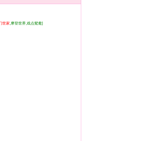
门
世家
,摩登世界,戏点鸳鸯]