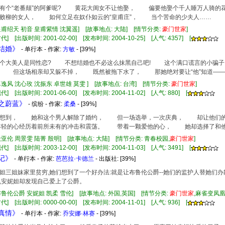
个“老番颠”的阿爹呢? 黄花大闺女不让他娶， 偏要他娶个千人睡万人骑
败柳的女人， 如何立足在奴仆如云的“皇甫庄”， 当个苦命的少夫人……
皇甫绍天 初音 皇甫紫情 沈翼遥] [故事地点: 大陆] [情节分类:
豪门
世家
]
] [出版时间: 2001-02-00] [发布时间: 2004-10-25] [人气: 4357] [
亲结婚》
- 单行本 - 作家:
方敏
- [39%]
大美人是同性恋? 不想结婚也不必这么抹黑自己吧! 这个满口谎言的小骗子
， 但这场相亲却又躲不掉， 既然被拖下水了， 那她绝对要让“他”知道
卓逸风 沈心玫 沈振东 卓世雄 莫雯 ] [故事地点: 台湾] [情节分类:
豪门
世家
]
] [出版时间: 2001-06-00] [发布时间: 2004-11-02] [人气: 880] [
纷之蔚蓝》
- 缤纷 - 作家:
柔桑
- [39%]
到， 她和这个男人解除了婚约， 但一场选举，一次庆典， 却让他们的
轻的心经历着前所未有的冲击和震荡。 带着一颗爱他的心， 她却选择了和他
殷亚伦 周景雯 陆菁 殷明] [故事地点: 大陆] [情节分类: 青春校园,
豪门
世家
]
] [出版时间: 2003-12-00] [发布时间: 2004-11-03] [人气: 3491] [
夫记》
- 单行本 - 作家:
芭芭拉·卡德兰
- 出版社:
[39%]
妲三姐妹家里贫穷,她们想到了一个好办法:就是让布鲁伦公爵--她们的监护人替她们办
,安妮妲却发现自己爱上了公爵。
布鲁伦公爵 安妮妲 凯柔 雪伦] [故事地点: 外国,英国] [情节分类:
豪门
世家
,麻雀变凤
] [出版时间: 0000-00-00] [发布时间: 2004-11-01] [人气: 936] [
待真情》
- 单行本 - 作家:
乔安娜·林赛
- [39%]