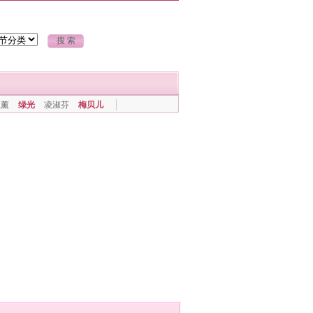
上薰
绿光
凌淑芬
梅贝儿