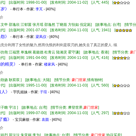
] [出版时间: 1998-01-00] [发布时间: 2004-11-02] [人气: 445] [
万岁》
- 单行本 - 作家:
李芃
- [40%]
介
卓文申 邵逸欣 江郁茵 张月瑶 邵逸然 丁晓筱 方怡如 倪定跖] [故事地点: 台湾] [情节分
] [出版时间: 2001-07-00] [发布时间: 2004-11-03] [人气: 1941] [
恩怨》
- 单行本 - 作家:
梁凤仪
- [40%]
她充分利用了女性的魅力,然而仇恨的利剑是双刃的,她失去了真正的爱人. 续
邱仿尧 江福慧 单逸桐 葛懿德 杜青云 陆湘灵 霍守谦] [故事地点: 香港] [情节分类:
豪
] [出版时间: 1991-04-00] [发布时间: 2004-11-03] [人气: 416] [
间的精灵》
- 单行本 - 作家:
楼家风
- [40%]
介
陆劲扬 耿双双 ] [故事地点: 大陆] [情节分类:
豪门
世家
,情有独钟]
] [出版时间: 1995-11-00] [发布时间: 2004-11-03] [人气: 560] [
P情人》
- 宇氏姐妹 - 作家:
子瑄
- [40%]
柯子瞻 宇洁 ] [故事地点: 台湾] [情节分类: 摩登世界,
豪门
世家
]
] [出版时间: 1999-07-00] [发布时间: 2004-11-03] [人气: 297] [
上了瘾》
- 宝贝麻烦 - 作家:
袁圆
- [40%]
介
安祖烈 苗沅沅 朱亚丽 李为] [故事地点: 台湾] [情节分类:
豪门
世家
,协议买卖]