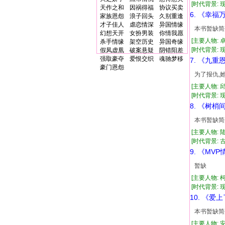
[时代背景: 现代
天作之和
因祸得福
协议买卖
6. 《幸福
家族恩怨
浪子回头
久别重逢
才子佳人
虐恋情深
异国情缘
本书暂缺简
幻想天开
女扮男装
你情我愿
[主要人物: 
杀手情缘
架空历史
异国奇缘
[时代背景: 现代
假凤虚凰
破案悬疑
阴错阳差
强取豪夺
爱恨交织
魂驰梦移
7. 《九重
豪门恩怨
为了报仇,
[主要人物: 
[时代背景: 现代
8. 《树梢
本书暂缺简
[主要人物: 
[时代背景: 古代
9. 《MV
暂缺
[主要人物: 
[时代背景: 现代
10. 《爱
本书暂缺简
[主要人物: 