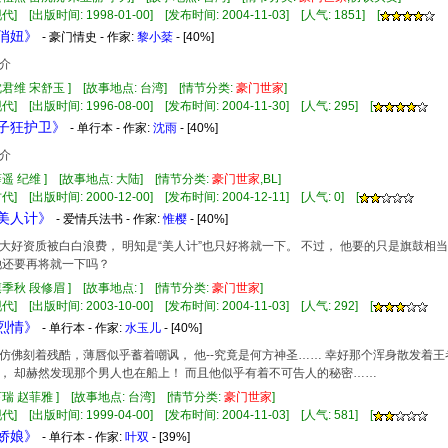
] [出版时间: 1998-01-00] [发布时间: 2004-11-03] [人气: 1851] [
经俏妞》
- 豪门情史 - 作家:
黎小棻
- [40%]
介
沈君维 宋舒玉 ] [故事地点: 台湾] [情节分类:
豪门
世家
]
] [出版时间: 1996-08-00] [发布时间: 2004-11-30] [人气: 295] [
皇子狂护卫》
- 单行本 - 作家:
沈雨
- [40%]
介
薛遥 纪维 ] [故事地点: 大陆] [情节分类:
豪门
世家
,BL]
] [出版时间: 2000-12-00] [发布时间: 2004-12-11] [人气: 0] [
就美人计》
- 爱情兵法书 - 作家:
惟樱
- [40%]
大好资质被白白浪费， 明知是“美人计”也只好将就一下。 不过， 他要的只是旗鼓相当
她还要再将就一下吗？
凛季秋 段修眉 ] [故事地点: ] [情节分类:
豪门
世家
]
] [出版时间: 2003-10-00] [发布时间: 2004-11-03] [人气: 292] [
索烈情》
- 单行本 - 作家:
水玉儿
- [40%]
刻着残酷，薄唇似乎蓄着嘲讽， 他--究竟是何方神圣…… 幸好那个浑身散发着王
， 却赫然发现那个男人也在船上！ 而且他似乎有着不可告人的秘密……
亨瑞 赵菲雅 ] [故事地点: 台湾] [情节分类:
豪门
世家
]
] [出版时间: 1999-04-00] [发布时间: 2004-11-03] [人气: 581] [
楼娇娘》
- 单行本 - 作家:
叶双
- [39%]