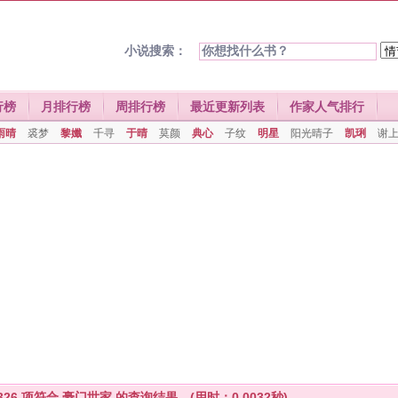
小说搜索：
行榜
月排行榜
周排行榜
最近更新列表
作家人气排行
雨晴
裘梦
黎孅
千寻
于晴
莫颜
典心
子纹
明星
阳光晴子
凯琍
谢
326
项符合
豪门世家
的查询结果。(用时：0.0032秒)