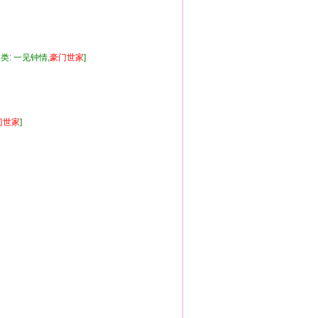
类: 一见钟情,
豪门
世家
]
门
世家
]