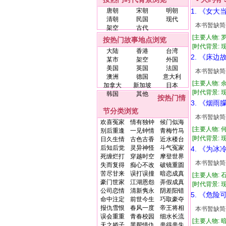
唐朝
宋朝
明朝
1. 《女大
清朝
民国
现代
本书暂缺简
架空
古代
[主要人物: 
按热门故事地点浏览
[时代背景: 现代
大陆
香港
台湾
2. 《床边
某市
架空
外国
美国
英国
法国
本书暂缺简
澳洲
德国
意大利
[主要人物: 
加拿大
新加坡
日本
[时代背景: 现代
韩国
其他
按热门情
3. 《烟雨
节分类浏览
本书暂缺简
欢喜冤家
情有独钟
候门似海
[主要人物: 
别后重逢
一见钟情
青梅竹马
[时代背景: 现代
日久生情
古色古香
近水楼台
后知后觉
灵异神怪
斗气冤家
4. 《为
死缠烂打
穿越时空
摩登世界
本书暂缺简
失而复得
痴心不改
破镜重圆
苦尽甘来
误打误撞
暗恋成真
[主要人物: 
豪门世家
江湖恩怨
弄假成真
[时代背景: 现代
公司恋情
清新隽永
阴差阳错
5. 《危险
命中注定
前世今生
巧取豪夺
报仇雪恨
春风一度
帝王将相
本书暂缺简
误会重重
青春校园
细水长流
[主要人物: 
天之娇子
黑帮情仇
患得患失