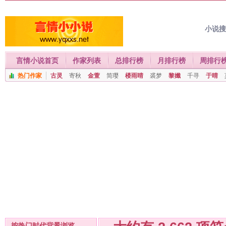
小说
言情小说首页
作家列表
总排行榜
月排行榜
周排行
热门作家
古灵
寄秋
金萱
简璎
楼雨晴
裘梦
黎孅
千寻
于晴
按热门时代背景浏览