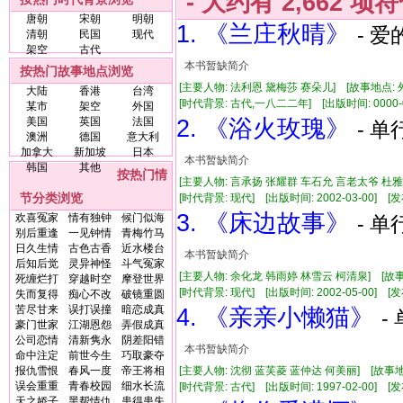
- 大约有
2,662
项符
唐朝
宋朝
明朝
1. 《兰庄秋晴》
- 爱
清朝
民国
现代
架空
古代
本书暂缺简介
按热门故事地点浏览
[主要人物: 法利恩 黛梅莎 赛朵儿] [故事地点: 
大陆
香港
台湾
[时代背景: 古代,一八二二年] [出版时间: 0000-00-
某市
架空
外国
美国
英国
法国
2. 《浴火玫瑰》
- 单
澳洲
德国
意大利
加拿大
新加坡
日本
本书暂缺简介
韩国
其他
按热门情
[主要人物: 言承扬 张耀群 车石允 言老太爷 杜雅
节分类浏览
[时代背景: 现代] [出版时间: 2002-03-00] [发布
3. 《床边故事》
欢喜冤家
情有独钟
候门似海
- 单
别后重逢
一见钟情
青梅竹马
日久生情
古色古香
近水楼台
本书暂缺简介
后知后觉
灵异神怪
斗气冤家
[主要人物: 余化龙 韩雨婷 林雪云 柯清泉] [故事
死缠烂打
穿越时空
摩登世界
[时代背景: 现代] [出版时间: 2002-05-00] [发布时
失而复得
痴心不改
破镜重圆
苦尽甘来
误打误撞
暗恋成真
4. 《亲亲小懒猫》
-
豪门世家
江湖恩怨
弄假成真
公司恋情
清新隽永
阴差阳错
本书暂缺简介
命中注定
前世今生
巧取豪夺
报仇雪恨
春风一度
帝王将相
[主要人物: 沈彻 蓝芙菱 蓝仲达 何美丽] [故事地
误会重重
青春校园
细水长流
[时代背景: 古代] [出版时间: 1997-02-00] [发布
天之娇子
黑帮情仇
患得患失