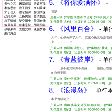
5. 《将你爱满怀》
-
天作之和
因祸得福
协议买卖
家族恩怨
浪子回头
久别重逢
暂缺
才子佳人
虐恋情深
异国情缘
幻想天开
女扮男装
你情我愿
[主要人物: 罗寒皓 袁佑诗 李望月 李吟秋 寅月 
杀手情缘
架空历史
异国奇缘
[时代背景: 古代] [出版时间: 1996-08-00] [发布
假凤虚凰
破案悬疑
阴错阳差
6. 《风里百合》
- 单
强取豪夺
爱恨交织
魂驰梦移
豪门恩怨
六年，他俩分开了六年。 沈蕙心执意地爱着傅
变．．．．．？
[主要人物: 傅斯年 沈慧心 ] [故事地点: 香港]
[时代背景: 现代] [出版时间: 0000-00-00] [发布
7. 《青蓝彼岸》
- 单
一成不变其实并不美丽， 做自己想做
的永恒美丽。
[主要人物: 秦仲尧 李汐 ] [故事地点: 大陆] [
[时代背景: 古代] [出版时间: 2003-05-00] [发布
8. 《浪漫岛》
- 单行本
本书暂缺简介
[主要人物: 山姆·多诺文 诺艾尔·瑞沃尔 ] [故
[时代背景: 现代] [出版时间: 0000-00-00] [发布