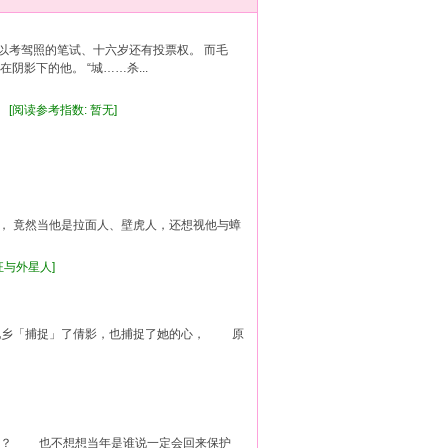
以考驾照的笔试、十六岁还有投票权。 而毛
影下的他。 “城……杀...
 0] [阅读参考指数: 暂无]
后， 竟然当他是拉面人、壁虎人，还想视他与蟑
究狂与外星人]
乡「捕捉」了倩影，也捕捉了她的心， 原
！？ 也不想想当年是谁说一定会回来保护