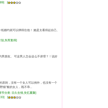
89] [
一纸婚约就可以绑得住他！ 她是太看得起自己,
仇计划,失而复得]
她的男朋友。 可这男人怎会这么不讲理？！说好
人的原则，没有一个女人可以例外，也没有一个
猫”般的女人，既不乖...
[情节分类: 日久生情,失忆重聚]
33] [