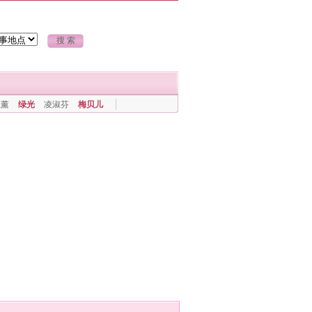
上薰
绿光
凌淑芬
梅贝儿