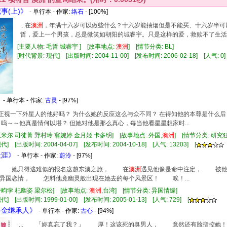
记事(上)》
- 单行本 - 作家:
络石
- [100%]
...在
澳洲
，年满十六岁可以做些什么？十六岁能抽烟但是不能买、十六岁半可
哲，爱上一个男孩，总是微笑如朝阳的城睿宇。只是这样的爱，救赎不了生活在阴
[主要人物: 毛哲 城睿宇 ] [故事地点:
澳洲
] [情节分类: BL]
[时代背景: 现代] [出版时间: 2004-11-00] [发布时间: 2006-02-18] [人气:
》
- 单行本 - 作家:
古灵
- [97%]
，请正视一下外星人的他好吗？ 为什么她的反应这么与众不同？ 在得知他的本尊是什么
 呜～～他真是情何以堪？ 但她对他是那么真心，每当他看星星想家时...
亚米尔 司徒菁 野村玲 翁婉婷 金月姬 卡多明] [故事地点: 外国,
澳洲
] [情节分类: 研
] [出版时间: 2004-04-07] [发布时间: 2004-10-18] [人气: 13203] [
天涯》
- 单行本 - 作家:
蔚泠
- [97%]
子， 她只得逃难似的报名这趟东澳之旅， 在
澳洲
遇见他像是命中注定， 被他
异国恋情， 怎料他竟幽灵般出现在她去的每个风景区！ 唉！...
舒畇孛 杞幽姿 梁尔松] [故事地点:
澳洲
,台湾] [情节分类: 异国情缘]
] [出版时间: 1999-01-00] [发布时间: 2005-01-13] [人气: 729] [
给多金继承人》
- 单行本 - 作家:
古心
- [94%]
... 「妳真忘了我？」 厚！这该死的臭男人， 竟然还有脸指控她