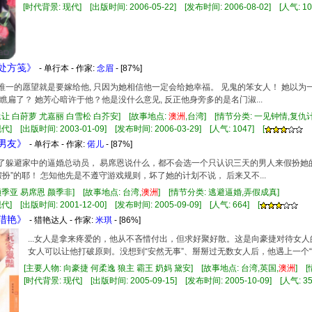
[时代背景: 现代] [出版时间: 2006-05-22] [发布时间: 2006-08-02] [人气: 10
福处方笺》
- 单行本 - 作家:
念眉
- [87%]
辈子唯一的愿望就是要嫁给他, 只因为她相信他一定会给她幸福。 见鬼的笨女人！ 她以为
瞧扁了？ 她芳心暗许于他？他是没什么意见, 反正他身旁多的是名门淑...
豫让 白莳萝 尤嘉丽 白雪松 白芥安] [故事地点:
澳洲
,台湾] [情节分类: 一见钟情,复
] [出版时间: 2003-01-09] [发布时间: 2006-03-29] [人气: 1047] [
点男友》
- 单行本 - 作家:
偌儿
- [87%]
是为了躲避家中的逼婚总动员， 易席恩说什么，都不会选一个只认识三天的男人来假扮
假扮”的耶！ 怎知他先是不遵守游戏规则，坏了她的计划不说， 后来又不...
颜季亚 易席恩 颜季非] [故事地点: 台湾,
澳洲
] [情节分类: 逃避逼婚,弄假成真]
] [出版时间: 2001-12-00] [发布时间: 2005-09-09] [人气: 664] [
家猎艳》
- 猎艳达人 - 作家:
米琪
- [86%]
...女人是拿来疼爱的，他从不吝惜付出，但求好聚好散。这是向豪捷对待女
女人可以让他打破原则。没想到“安然无事”、掰掰过无数女人后，他遇上一个“野
[主要人物: 向豪捷 何柔逸 狼主 霸王 奶妈 黛安] [故事地点: 台湾,英国,
澳洲
] 
[时代背景: 现代] [出版时间: 2005-09-15] [发布时间: 2005-10-09] [人气: 35