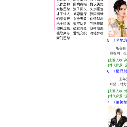
天作之和
因祸得福
协议买卖
家族恩怨
浪子回头
久别重逢
才子佳人
虐恋情深
异国情缘
幻想天开
女扮男装
你情我愿
杀手情缘
架空历史
异国奇缘
假凤虚凰
破案悬疑
阴错阳差
强取豪夺
爱恨交织
魂驰梦移
豪门恩怨
5. 《老地
...一场
睡在同一张
[主要人物: 
[时代背景: 现
6. 《极
... 
可惜，对方
[主要人物: 
[时代背景: 现代
7. 《迷路