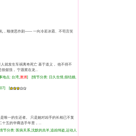
]
婚礼，顺便恶作剧—— 一向冷若冰霜、不苟言笑
接著人就发生车祸离奇死亡 基于道义， 他不得不
倔强， 宁愿窝在龙...
事地点: 台湾,
澳洲
] [情节分类: 日久生情,假结婚,
07] [
，是唯一的生还者。 只是她对凶手的长相已不复
十五的华裔选手年昱，...
 [情节分类: 医病关系,沈默的羔羊,追凶缉盗,运动人