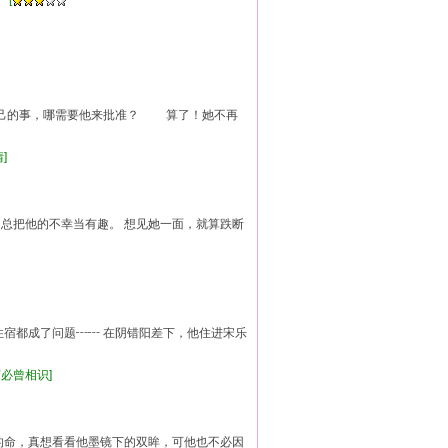
 [
自己的事，哪需要他来批准？ 算了！她不再
情]
， 总把他的不幸当有趣。 想见她一面，就算跌断
住宿都成了问题┅┅ 在阴错阳差下，他住进宋乐
恋何必曾相识]
她的命，真想看看他墨镜下的双眸，可他也不必因