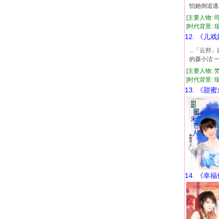
怕她倒追逃
[主要人物: 
[时代背景: 现代
12. 《儿
...「云
的聂小洁 
[主要人物: 
[时代背景: 现代
13. 《甜
14. 《幸