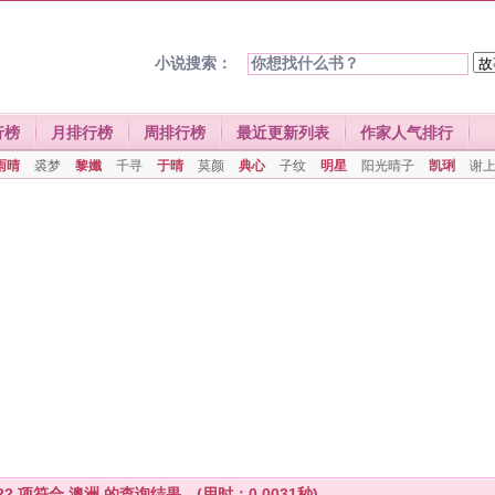
小说搜索：
行榜
月排行榜
周排行榜
最近更新列表
作家人气排行
雨晴
裘梦
黎孅
千寻
于晴
莫颜
典心
子纹
明星
阳光晴子
凯琍
谢
22
项符合
澳洲
的查询结果。(用时：0.0031秒)