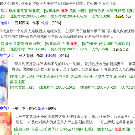
得这么快吧，这会她贷款十万美金特意聘请他当保镖，存心来个“日久生情...
司马决 原梓 李竟窻 瞿北皇] [故事地点:
澳洲
,美国,台湾] [情节分类: 女追男,暗恋成真
] [出版时间: 2000-01-00] [发布时间: 2004-10-19] [人气: 1328] [
戏婚姻》
- 云邦四美 - 作家:
银雪
- [90%]
邦」四大金钗个个令男人难以捉摸 途经教堂，在搅和因子群起作祟下 她们决定入内参观
一反常态的自愿扮演抢亲游戏的女主角 发现新郎是她们死对头的哥哥时 ...
梵遥 聂小洁 邵蕾 柳宿 湘织] [故事地点: 台湾,
澳洲
] [情节分类: 烈女缠郎,后知后觉]
] [出版时间: 1998-12-00] [发布时间: 2005-03-23] [人气: 958] [
蜜未亡人》
- 佳人有难 - 作家:
林晓筠
- [90%]
...现在到底是怎样?! 多年不见的好友一见面， 就托他接收他的新婚妻子， 
肩负起照顾朋友未亡人的责任， 至于结婚，当然是免谈！ 可是这女人也真的是很
[主要人物: 冯毅 卢姿玫 余正刚 克里斯 方琼瑜 柯宇伦 卢姿蕾 艾莲 宋湘茹] [故
弄假成真]
[时代背景: 现代] [出版时间: 2005-12-02] [发布时间: 2007-04-29] [人气: 24
福仰角》
- 单行本 - 作家:
贺妍
- [90%]
...三年前轰动全美的绑架东方美人连续杀人案， 她，佟子矜，台湾留学生
记忆， 却从此对高大的外国男人产生剧烈的恐惧…… 职业网坛世界排名第二
[主要人物: 年昱·艾斯 佟子矜 艾索·皮耶 约翰·杜区] [故事地点:
澳洲
,美国]
生]