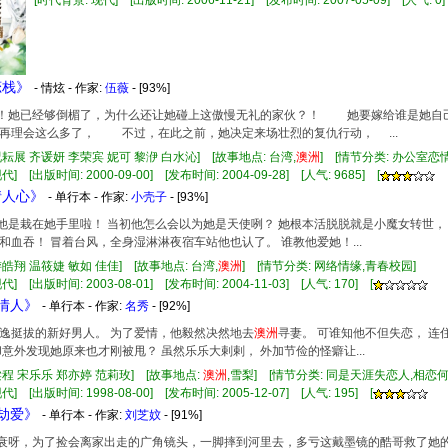
[时代背景: 现代] [出版时间: 2006-11-21] [发布时间: 2007-05-09] [人气: 0]
恋栈》
- 情炫 - 作家:
伍薇
- [93%]
老天！她已经够倒楣了，为什么还让她碰上这傲慢无礼的家伙？！ 她要嫁给谁是她
再理会这么多了， 不过，在此之前，她决定来场壮烈的复仇行动， ...
况耘展 齐谖妍 李荣宾 妮可 黎洢 白水沁] [故事地点: 台湾,
澳洲
] [情节分类: 办公室恋
] [出版时间: 2000-09-00] [发布时间: 2004-09-28] [人气: 9685] [
情人心》
- 单行本 - 作家:
小壳子
- [93%]
呀！他是栽在她手里啦！ 当初他怎么会以为她是天使咧？ 她根本活脱脱就是小魔女转世
和血吞！ 冒着台风，全身湿淋淋夜宿车站他也认了。 谁教他爱她！...
游皓翔 温筱婕 敏如 佳佳] [故事地点: 台湾,
澳洲
] [情节分类: 网络情缘,青春校园]
] [出版时间: 2003-08-01] [发布时间: 2004-11-03] [人气: 170] [
昧情人》
- 单行本 - 作家:
名秀
- [92%]
外表俊逸挺拔的新好男人。 为了爱情，他毅然决然地去
澳洲
寻妻。 可谁知他不但失恋， 连
却意外发现她原来也才刚被甩？ 虽然乐乐大剌剌， 外加节俭的怪癖让...
梁程 宋乐乐 郑亦婷 范莉玫] [故事地点:
澳洲
,雪梨] [情节分类: 同是天涯失恋人,相
] [出版时间: 1998-08-00] [发布时间: 2005-12-07] [人气: 195] [
叉劫爱》
- 单行本 - 作家:
刘芝妏
- [91%]
真是衰呀，为了捡会离家出走的广角镜头，一脚摔到河里去，多亏这戴墨镜的酷哥救了