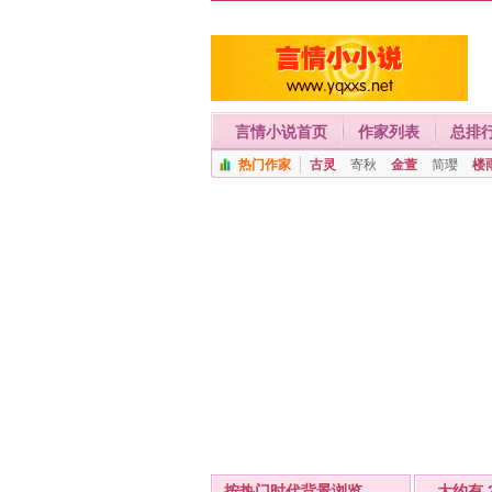
言情小说首页
作家列表
总排
热门作家
古灵
寄秋
金萱
简璎
楼
按热门时代背景浏览
- 大约有