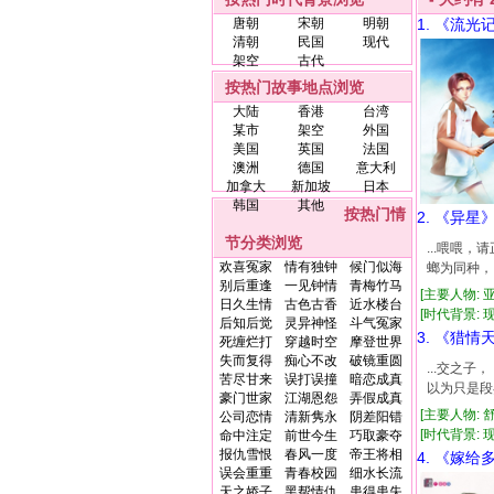
唐朝
宋朝
明朝
1. 《流光
清朝
民国
现代
架空
古代
按热门故事地点浏览
大陆
香港
台湾
某市
架空
外国
美国
英国
法国
澳洲
德国
意大利
加拿大
新加坡
日本
韩国
其他
按热门情
2. 《异星
节分类浏览
...喂喂
欢喜冤家
情有独钟
候门似海
螂为同种，
别后重逢
一见钟情
青梅竹马
[主要人物: 
日久生情
古色古香
近水楼台
[时代背景: 现代
后知后觉
灵异神怪
斗气冤家
3. 《猎情
死缠烂打
穿越时空
摩登世界
失而复得
痴心不改
破镜重圆
...交之
苦尽甘来
误打误撞
暗恋成真
以为只是段
豪门世家
江湖恩怨
弄假成真
[主要人物: 
公司恋情
清新隽永
阴差阳错
[时代背景: 现代
命中注定
前世今生
巧取豪夺
报仇雪恨
春风一度
帝王将相
4. 《嫁
误会重重
青春校园
细水长流
天之娇子
黑帮情仇
患得患失