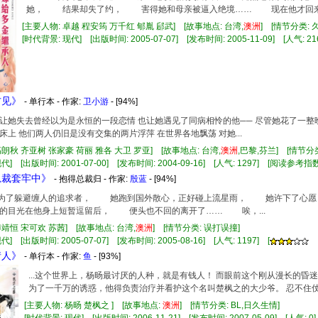
她， 结果却失了约， 害得她和母亲被逼入绝境…… 现在他才回来，
[主要人物: 卓越 程安筠 万千红 郇胤 郈武] [故事地点: 台湾,
澳洲
] [情节分类:
[时代背景: 现代] [出版时间: 2005-07-07] [发布时间: 2005-11-09] [人气: 21
方见》
- 单行本 - 作家:
卫小游
- [94%]
喜宴 让她失去曾经以为是永恒的一段恋情 也让她遇见了同病相怜的他── 尽管她花了一
床上 他们两人仍旧是没有交集的两片浮萍 在世界各地飘荡 对她...
高朗秋 齐亚树 张家豪 荷丽 雅各 大卫 罗亚] [故事地点: 台湾,
澳洲
,巴黎,芬兰] [情节分
代] [出版时间: 2001-07-00] [发布时间: 2004-09-16] [人气: 1297] [阅读参考指数
品总裁套牢中》
- 抱得总裁归 - 作家:
殷蓝
- [94%]
去年为了躲避缠人的追求者， 她跑到国外散心，正好碰上流星雨， 她许下了
的目光在他身上短暂逗留后， 便头也不回的离开了…… 唉，...
傅靖恒 宋可欢 苏茜] [故事地点: 台湾,
澳洲
] [情节分类: 误打误撞]
] [出版时间: 2005-07-07] [发布时间: 2005-08-16] [人气: 1197] [
情人》
- 单行本 - 作家:
鱼
- [93%]
...这个世界上，杨旸最讨厌的人种，就是有钱人！ 而眼前这个刚从漫长的昏
为了一千万的诱惑，他得负责治疗并看护这个名叫楚枫之的大少爷。 忍不住仗著
[主要人物: 杨旸 楚枫之 ] [故事地点:
澳洲
] [情节分类: BL,日久生情]