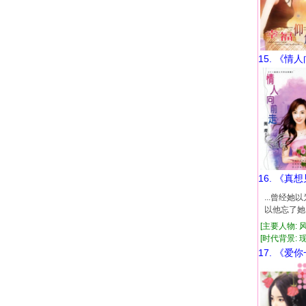
15. 《情
16. 《真
...曾经
以他忘了她
[主要人物: 
[时代背景: 现代
17. 《爱