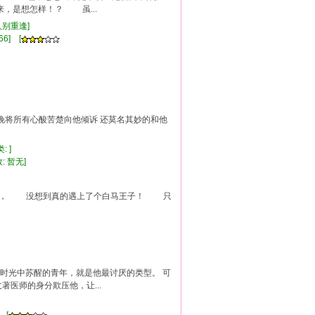
是想怎样！？ 虽...
 久别重逢]
66] [
整晚将所有心酸苦楚向他倾诉 还莫名其妙的和他
类: ]
: 暂无]
心愿， 没想到真的遇上了个白马王子！ 只
迷时光中苏醒的青年，就是他最讨厌的类型。 可
医师的身分欺压他，让...