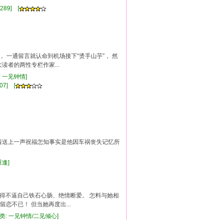
289] [
， 一通留言就认命到机场接下“烫手山芋”， 然
者的两性专栏作家...
: 一见钟情]
07] [
笑着送上一声祝福怎知事实是他因车祸丧失记忆所
,重逢]
不得不逼自己铁石心肠、绝情断爱。 怎料与她相
恋不已！ 但当她再度出...
分类: 一见钟情/二见倾心]