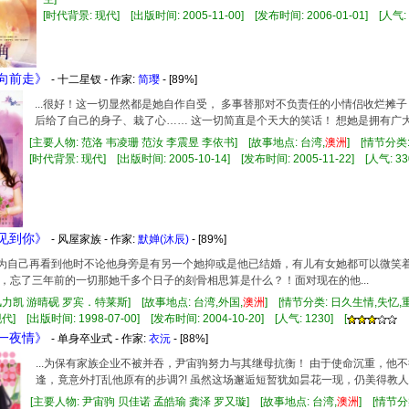
[时代背景: 现代] [出版时间: 2005-11-00] [发布时间: 2006-01-01] [人气: 
人向前走》
- 十二星钗 - 作家:
简璎
- [89%]
...很好！这一切显然都是她自作自受， 多事替那对不负责任的小情侣收烂摊子
后给了自己的身子、栽了心…… 这一切简直是个天大的笑话！ 想她是拥有广大读
[主要人物: 范洛 韦凌珊 范汝 李震昱 李依书] [故事地点: 台湾,
澳洲
] [情节分类
[时代背景: 现代] [出版时间: 2005-10-14] [发布时间: 2005-11-22] [人气: 33
想见到你》
- 风屋家族 - 作家:
默婵(沐辰)
- [89%]
她以为自己再看到他时不论他身旁是有另一个她抑或是他已结婚，有儿有女她都可以微
，忘了三年前的一切那她千多个日子的刻骨相思算是什么？！面对现在的他...
风力凯 游晴砚 罗宾．特莱斯] [故事地点: 台湾,外国,
澳洲
] [情节分类: 日久生情,失忆
] [出版时间: 1998-07-00] [发布时间: 2004-10-20] [人气: 1230] [
你一夜情》
- 单身卒业式 - 作家:
衣沅
- [88%]
...为保有家族企业不被并吞，尹宙驹努力与其继母抗衡！ 由于使命沉重，他
逢，竟意外打乱他原有的步调?! 虽然这场邂逅短暂犹如昙花一现，仍美得教人留
[主要人物: 尹宙驹 贝佳诺 孟皓瑜 龚泽 罗又璇] [故事地点: 台湾,
澳洲
] [情节