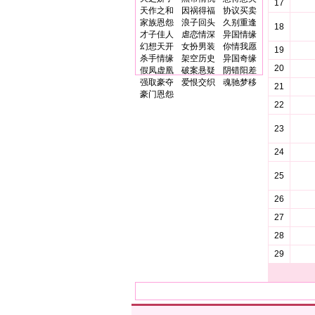
17
天作之和
因祸得福
协议买卖
家族恩怨
浪子回头
久别重逢
18
才子佳人
虐恋情深
异国情缘
幻想天开
女扮男装
你情我愿
19
杀手情缘
架空历史
异国奇缘
20
假凤虚凰
破案悬疑
阴错阳差
强取豪夺
爱恨交织
魂驰梦移
21
豪门恩怨
22
23
24
25
26
27
28
29