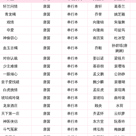
轩兰问情
唐茵
单行本
唐轩
葛香兰
青龙镯
唐茵
单行本
乔誉
姚芝颖
戏情
唐茵
单行本
向隆锦
朱璇舞
夺爱
唐茵
单行本
向隆南
司徒筠
神偷窃心
唐茵
单行本
南宫策
杜冰莹
孙碧瑶(唐
血玉古镯
唐茵
单行本
乔毅
婉婉)
对你认栽
唐茵
单行本
姜以诺
梁筱月
少主难缠
唐茵
单行本
慕容彻
裴璎珞
一眼倾心
唐茵
单行本
孟义鹏
公孙静
皇子爱找碴
唐茵
单行本
阙少麟
裴珊瑚
白虎挑情
唐茵
单行本
孟应虎
裴琉璃
琥珀戏玲珑
唐茵
单行本
裴琥珀
曲玲珑
龙泉酒庄
唐茵
单行本
顾炎
水荷
天下第一庄
唐茵
单行本
齐孟怀
云织萝
神医侠侣
唐茵
单行本
东方堂
阮香吟
斗气冤家
唐茵
单行本
傅泓尧
梅姝媛