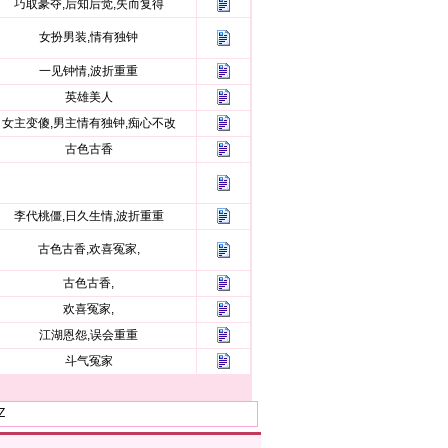
巧取豪夺,后知后觉,失而复得
女扮男装,情有独钟
一见钟情,波折重重
英雄美人
女主变傻,男主情有独钟,痴心不改
古色古香
李代桃僵,日久生情,波折重重
古色古香,欢喜冤家,
古色古香,
欢喜冤家,
江湖恩怨,误会重重
斗气冤家
Z