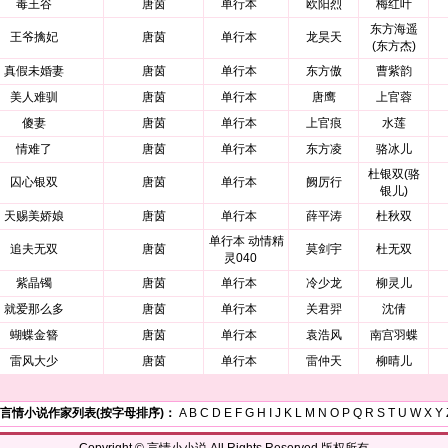
毒王谷
唐茵
单行本
欧阳烈
梅红叶
东方海遥
王爷擒妃
唐茵
单行本
龙昊天
(东方杰)
真假未婚妻
唐茵
单行本
东方傲
曹紫韵
美人难驯
唐茵
单行本
唐鹰
上官蓉
傻妻
唐茵
单行本
上官痕
水莲
情难了
唐茵
单行本
东方凌
骆冰儿
杜银双(骆
囚心银双
唐茵
单行本
阙厉行
银儿)
天赐美娇娘
唐茵
单行本
薛平涛
杜秋双
单行本 动情精
追夫无双
唐茵
莫剑宇
杜无双
灵040
紫晶镯
唐茵
单行本
冷少龙
柳灵儿
就爱那么多
唐茵
单行本
关君羿
沈倩
蝴蝶金簪
唐茵
单行本
袁浩风
南宫羽蝶
雷风大少
唐茵
单行本
雷仲天
柳晴儿
言情小说作家列表(按字母排序)：
A
B
C
D
E
F
G
H
I
J
K
L
M
N
O
P
Q
R
S
T
U
W
X
Y