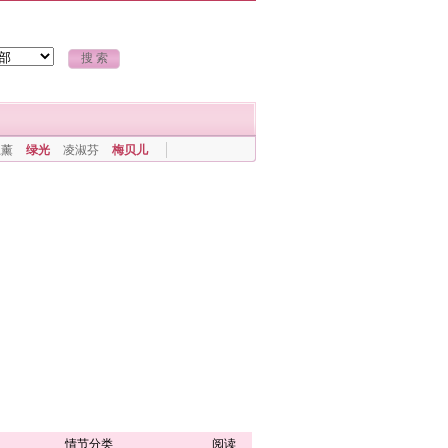
上薰
绿光
凌淑芬
梅贝儿
情节分类
阅读