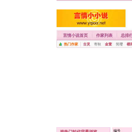
言情小说首页
作家列表
总排
热门作家
古灵
寄秋
金萱
简璎
楼
编号
按热门时代背景浏览