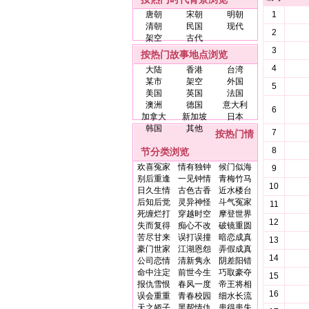
唐朝
宋朝
明朝
1
清朝
民国
现代
2
架空
古代
3
按热门故事地点浏览
4
大陆
香港
台湾
某市
架空
外国
5
美国
英国
法国
澳洲
德国
意大利
6
加拿大
新加坡
日本
韩国
其他
7
按热门情
8
节分类浏览
欢喜冤家
情有独钟
候门似海
9
别后重逢
一见钟情
青梅竹马
10
日久生情
古色古香
近水楼台
后知后觉
灵异神怪
斗气冤家
11
死缠烂打
穿越时空
摩登世界
12
失而复得
痴心不改
破镜重圆
苦尽甘来
误打误撞
暗恋成真
13
豪门世家
江湖恩怨
弄假成真
14
公司恋情
清新隽永
阴差阳错
命中注定
前世今生
巧取豪夺
15
报仇雪恨
春风一度
帝王将相
16
误会重重
青春校园
细水长流
天之娇子
黑帮情仇
患得患失