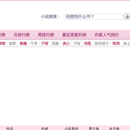
小说搜索：
行榜
月排行榜
周排行榜
最近更新列表
作家人气排行
雨晴
裘梦
黎孅
千寻
于晴
莫颜
典心
子纹
明星
阳光晴子
凯琍
谢
作品
作者
小说系列
男主角
女主角