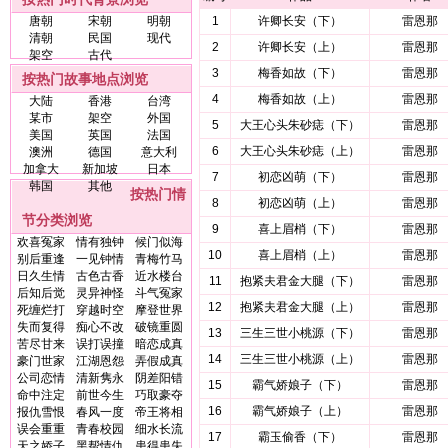
唐朝
宋朝
明朝
1
许卿长安（下）
雷恩那
清朝
民国
现代
2
许卿长安（上）
雷恩那
架空
古代
3
梅香如故（下）
雷恩那
按热门故事地点浏览
4
梅香如故（上）
雷恩那
大陆
香港
台湾
某市
架空
外国
5
大王心头朱砂痣（下）
雷恩那
美国
英国
法国
6
大王心头朱砂痣（上）
雷恩那
澳洲
德国
意大利
加拿大
新加坡
日本
7
初恋凶萌（下）
雷恩那
韩国
其他
按热门情
8
初恋凶萌（上）
雷恩那
节分类浏览
9
喜上眉梢（下）
雷恩那
欢喜冤家
情有独钟
候门似海
10
喜上眉梢（上）
雷恩那
别后重逢
一见钟情
青梅竹马
日久生情
古色古香
近水楼台
11
抱紧夫君金大腿（下）
雷恩那
后知后觉
灵异神怪
斗气冤家
12
抱紧夫君金大腿（上）
雷恩那
死缠烂打
穿越时空
摩登世界
失而复得
痴心不改
破镜重圆
13
三生三世小桃源（下）
雷恩那
苦尽甘来
误打误撞
暗恋成真
14
三生三世小桃源（上）
雷恩那
豪门世家
江湖恩怨
弄假成真
公司恋情
清新隽永
阴差阳错
15
霸气娇娘子（下）
雷恩那
命中注定
前世今生
巧取豪夺
16
霸气娇娘子（上）
雷恩那
报仇雪恨
春风一度
帝王将相
误会重重
青春校园
细水长流
17
霸玉偷香（下）
雷恩那
天之娇子
黑帮情仇
患得患失