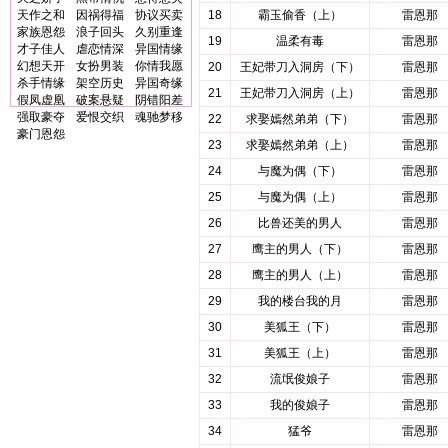
天作之和
因祸得福
协议买卖
18
霸玉偷香（上）
雷恩那
家族恩怨
浪子回头
久别重逢
19
温柔有毒
雷恩那
才子佳人
虐恋情深
异国情缘
幻想天开
女扮男装
你情我愿
20
王妃带刀入洞房（下）
雷恩那
杀手情缘
架空历史
异国奇缘
21
王妃带刀入洞房（上）
雷恩那
假凤虚凰
破案悬疑
阴错阳差
强取豪夺
爱恨交织
魂驰梦移
22
求娶嫣然弟弟（下）
雷恩那
豪门恩怨
23
求娶嫣然弟弟（上）
雷恩那
24
与魔为偶（下）
雷恩那
25
与魔为偶（上）
雷恩那
26
比兽还美的男人
雷恩那
27
鹰主的男人（下）
雷恩那
28
鹰主的男人（上）
雷恩那
29
我的楼台我的月
雷恩那
30
美狐王（下）
雷恩那
31
美狐王（上）
雷恩那
32
流氓俊娘子
雷恩那
33
我的俊娘子
雷恩那
34
猛爷
雷恩那