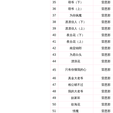
35
萌爷（下）
雷恩那
36
萌爷（上）
雷恩那
37
为你疯魔
雷恩那
38
凛凛佳人（下）
雷恩那
39
凛凛佳人（上）
雷恩那
40
夜合花（下）
雷恩那
41
夜合花（上）
雷恩那
42
南蛮锦郎
雷恩那
43
为君白头
雷恩那
44
漂浪花
雷恩那
只有你懂我的心
雷恩那
45
46
真金大老爷
雷恩那
47
相公唬不过
雷恩那
48
我的大老爷
雷恩那
49
奴家坏
雷恩那
50
欲海花
雷恩那
51
情魔
雷恩那