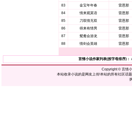
83
金宝年年春
雷恩那
84
情来观莫语
雷恩那
85
刀双情无双
雷恩那
86
得来有情男
雷恩那
87
鸳鸯会游龙
雷恩那
88
情剑会英雄
雷恩那
言情小说作家列表(按字母排序)：
Copyright ©
言情
本站收录小说的是网友上传!本站的所有社区话
执