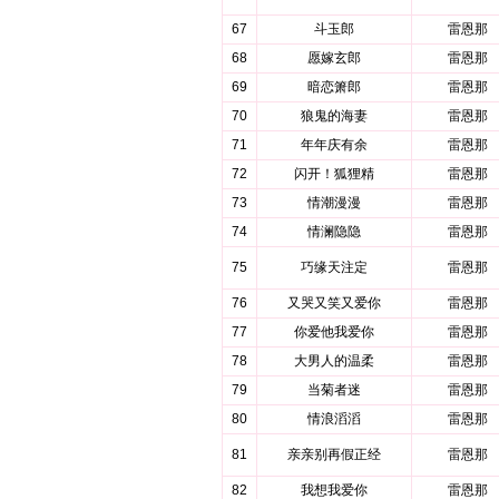
67
斗玉郎
雷恩那
68
愿嫁玄郎
雷恩那
69
暗恋箫郎
雷恩那
70
狼鬼的海妻
雷恩那
71
年年庆有余
雷恩那
72
闪开！狐狸精
雷恩那
73
情潮漫漫
雷恩那
74
情澜隐隐
雷恩那
75
巧缘天注定
雷恩那
76
又哭又笑又爱你
雷恩那
77
你爱他我爱你
雷恩那
78
大男人的温柔
雷恩那
79
当菊者迷
雷恩那
80
情浪滔滔
雷恩那
81
亲亲别再假正经
雷恩那
82
我想我爱你
雷恩那