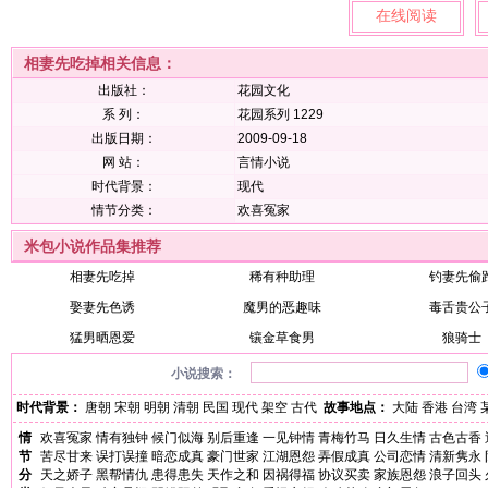
在线阅读
相妻先吃掉相关信息：
出版社：
花园文化
系 列：
花园系列 1229
出版日期：
2009-09-18
网 站：
言情小说
时代背景：
现代
情节分类：
欢喜冤家
米包小说作品集推荐
相妻先吃掉
稀有种助理
钓妻先偷
娶妻先色诱
魔男的恶趣味
毒舌贵公
猛男晒恩爱
镶金草食男
狼骑士
小说搜索：
时代背景：
唐朝
宋朝
明朝
清朝
民国
现代
架空
古代
故事地点：
大陆
香港
台湾
情
欢喜冤家
情有独钟
候门似海
别后重逢
一见钟情
青梅竹马
日久生情
古色古香
节
苦尽甘来
误打误撞
暗恋成真
豪门世家
江湖恩怨
弄假成真
公司恋情
清新隽永
分
天之娇子
黑帮情仇
患得患失
天作之和
因祸得福
协议买卖
家族恩怨
浪子回头