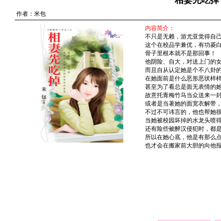
相妻先吃掉
作者：
米包
内容简介：
不只是无赖，游尤亚觉得自
这个在校品学兼优，有功菱
骨子里根本就不是那回事！
他阴险、自大，对送上门的
而且自从认定她是个不八卦
在她面前是什么恶形恶状样
甚至为了看总是面无表情的
故意托青梅竹马当众送来一
或者是当著她的面宽衣解带
不过不可讳言的，他也帮她
当她被校园坏掉的水龙头喷
还有险些被醉汉侵犯时，都
所以在她心底，他是有那么
也才会在搬家前大胆的向他