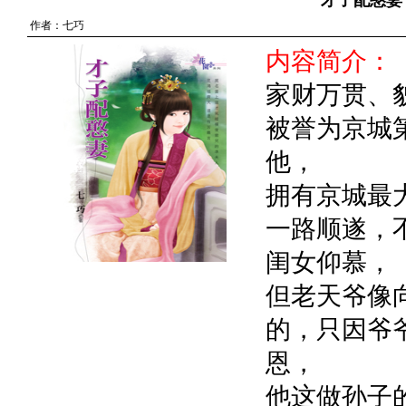
才子配憨妻
作者：
七巧
内容简介：
家财万贯、
被誉为京城
他，
拥有京城最
一路顺遂，
闺女仰慕，
但老天爷像
的，只因爷
恩，
他这做孙子