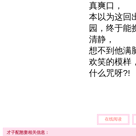
真爽口，
本以为这回
园，终于能
清静，
想不到他满
欢笑的模样
什么咒呀?!
在线阅读
才子配憨妻相关信息：