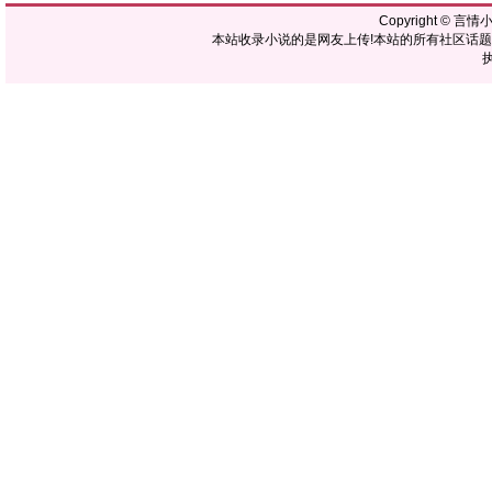
Copyright ©
言情
本站收录小说的是网友上传!本站的所有社区话
执