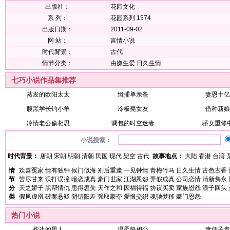
出版社：
花园文化
系 列：
花园系列 1574
出版日期：
2011-09-02
网 站：
言情小说
时代背景：
古代
情节分类：
由嫌生爱
日久生情
七巧小说作品集推荐
蒸发的欧阳太太
缉捕单亲爸
妻恩十亿
腹黑学长钓小羊
冷板凳女友
借种新娘
冷情老公偷相思
调包的时空迷妻
骄女重修
小说搜索：
时代背景：
唐朝
宋朝
明朝
清朝
民国
现代
架空
古代
故事地点：
大陆
香港
台湾
情
欢喜冤家
情有独钟
候门似海
别后重逢
一见钟情
青梅竹马
日久生情
古色古香
节
苦尽甘来
误打误撞
暗恋成真
豪门世家
江湖恩怨
弄假成真
公司恋情
清新隽永
分
天之娇子
黑帮情仇
患得患失
天作之和
因祸得福
协议买卖
家族恩怨
浪子回头
类
假凤虚凰
破案悬疑
阴错阳差
强取豪夺
爱恨交织
魂驰梦移
豪门恩怨
热门小说
枕边的男人
温柔怒相公
妻凭子贵