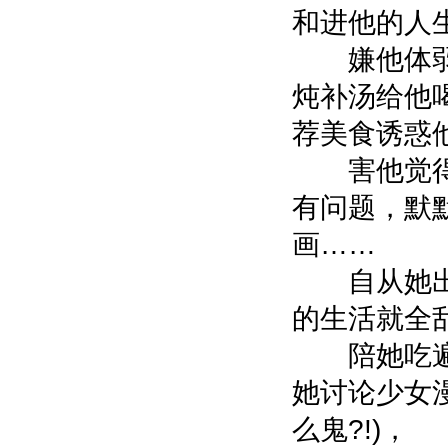
和进他的人
嫌他体弱
炖补汤给他
荐美食诱惑
害他觉得
有问题，默
画……
自从她出
的生活就全
陪她吃遍
她讨论少女
么鬼?!)，