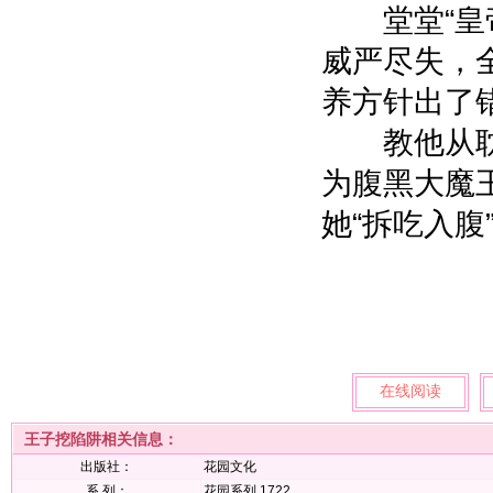
堂堂“皇帝
威严尽失，
养方针出了
教他从耽
为腹黑大魔
她“拆吃入腹
在线阅读
王子挖陷阱相关信息：
出版社：
花园文化
系 列：
花园系列 1722