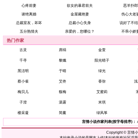
心疼前妻
欲女的暴君前夫
恶羊扑郎
谢绝离婚
金屋藏艳妻
伤心大老
总裁室友，坏坏
总裁小心失身
说好了不结
五分熟情夫
亲爱的，您哪位？
不乖小娇
热门作家
古灵
席绢
金萱
千寻
黎孅
阳光晴子
黑洁明
于晴
绿光
蔡小雀
艾佟
香弥
浅
梅贝儿
馥梅
艾蜜莉
子澄
湛露
米琪
楼采凝
简薰
绿风筝
言情小说作家列表(按字母排序)：
Copyright ©
言情
本站收录小说的是网友上传!本站的所有社区话