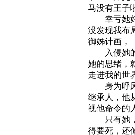
马没有王子
幸亏她好
没发现我布
御姊计画，
入侵她的
她的思绪，
走进我的世界
身为呼风
继承人，他
视他命令的
只有她，
得要死，还偏