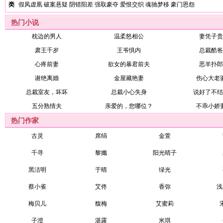
类
假凤虚凰
破案悬疑
阴错阳差
强取豪夺
爱恨交织
魂驰梦移
豪门恩怨
热门小说
枕边的男人
温柔怒相公
妻凭子贵
肃王千岁
王爷惧内
总裁酷爸
心疼前妻
欲女的暴君前夫
恶羊扑郎
谢绝离婚
金屋藏艳妻
伤心大老
总裁室友，坏坏
总裁小心失身
说好了不结
五分熟情夫
亲爱的，您哪位？
不乖小娇
热门作家
古灵
席绢
金萱
千寻
黎孅
阳光晴子
黑洁明
于晴
绿光
蔡小雀
艾佟
香弥
浅
梅贝儿
馥梅
艾蜜莉
子澄
湛露
米琪