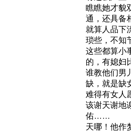
瞧瞧她才貌
通，还具备
就算人品下
琐些，不知
这些都算小
的，有媳妇
谁教他们男
缺，就是缺
难得有女人
该谢天谢地
佑……
天哪！他作