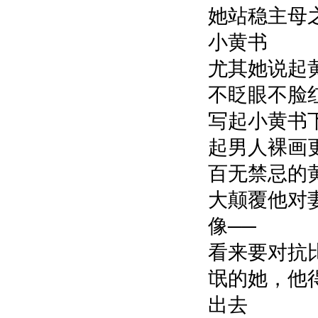
她站稳主母
小黄书
尤其她说起
不眨眼不脸
写起小黄书
起男人裸画
百无禁忌的
大颠覆他对
像──
看来要对抗
氓的她，他
出去