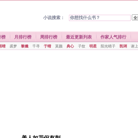
小说搜索：
行榜
月排行榜
周排行榜
最近更新列表
作家人气排行
雨晴
裘梦
黎孅
千寻
于晴
莫颜
典心
子纹
明星
阳光晴子
凯琍
谢