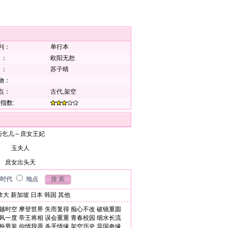
列：
单行本
角：
欧阳无恕
角：
苏子晴
物：
点：
古代,架空
指数:
巧乞儿～庶女王妃
玉夫人
庶女出头天
时代
地点
拿大
新加坡
日本
韩国
其他
越时空
摩登世界
失而复得
痴心不改
破镜重圆
风一度
帝王将相
误会重重
青春校园
细水长流
扮男装
你情我愿
杀手情缘
架空历史
异国奇缘