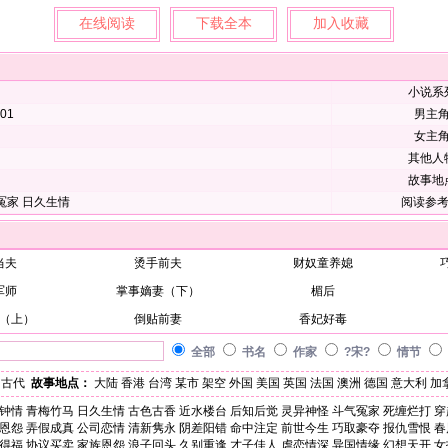
在线阅读
下载全本
加入收藏
小说系
01
男主
女主
其他人
故事地
冤家
日久生情
阅读参考
当夫
烫手前夫
财奴童养媳
军师
掌事嫡妻（下）
楣后
（上）
倒贴前妻
香妃好毒
全部
书名
作家
?宋?
情节
古代
故事地点：
大陆
香港
台湾
某市
架空
外国
美国
英国
法国
澳洲
德国
意大利
加
钟情
青梅竹马
日久生情
古色古香
近水楼台
后知后觉
灵异神怪
斗气冤家
死缠烂打
穿
恩怨
弄假成真
公司恋情
清新隽永
阴差阳错
命中注定
前世今生
巧取豪夺
报仇雪恨
春
得福
协议买卖
家族恩怨
浪子回头
久别重逢
才子佳人
虐恋情深
异国情缘
幻想天开
女