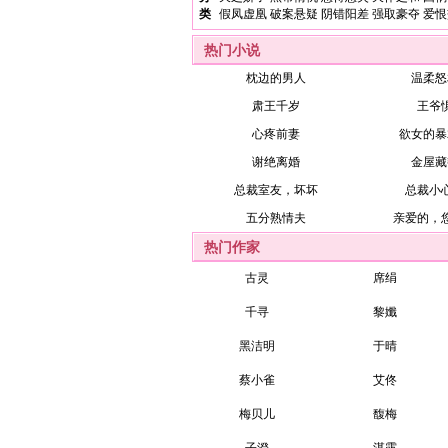
类
假凤虚凰
破案悬疑
阴错阳差
强取豪夺
爱恨
热门小说
枕边的男人
温柔怒
肃王千岁
王爷
心疼前妻
欲女的暴
谢绝离婚
金屋藏
总裁室友，坏坏
总裁小
五分熟情夫
亲爱的，
热门作家
古灵
席绢
千寻
黎孅
黑洁明
于晴
蔡小雀
艾佟
梅贝儿
馥梅