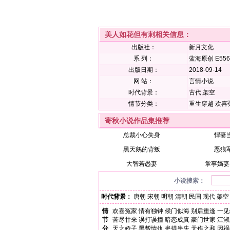
美人如花但有刺相关信息：
出版社：
新月文化
系 列：
蓝海原创 E556
出版日期：
2018-09-14
网 站：
言情小说
时代背景：
古代,架空
情节分类：
重生穿越
欢喜
寄秋小说作品集推荐
总裁小心失身
悍妻
黑天鹅的背叛
恶狼
大智若愚妻
掌事嫡妻
小说搜索：
时代背景：
唐朝
宋朝
明朝
清朝
民国
现代
架空
情
欢喜冤家
情有独钟
候门似海
别后重逢
一见
节
苦尽甘来
误打误撞
暗恋成真
豪门世家
江湖
分
天之娇子
黑帮情仇
患得患失
天作之和
因祸