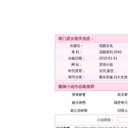
将门庶女相关信息：
出版社：
花园文化
系 列：
花园系列 2042
出版日期：
2015-01-21
网 站：
言情小说
时代背景：
古代,架空
情节分类：
重生穿越
日久生情
馥梅小说作品集推荐
替身娇妻
前夫要
败犬闺秀
隔壁有只
老公尝鲜期
旧情人
小说搜索：