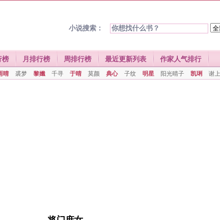
小说搜索：
行榜
月排行榜
周排行榜
最近更新列表
作家人气排行
雨晴
裘梦
黎孅
千寻
于晴
莫颜
典心
子纹
明星
阳光晴子
凯琍
谢