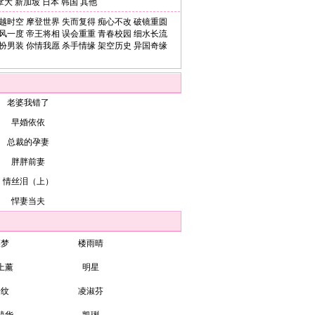
拿大
新加坡
日本
韩国
其他
越时空
摩登世界
失而复得
痴心不改
破镜重圆
风一度
帝王将相
误会重重
青春校园
细水长流
扮男装
你情我愿
杀手情缘
架空历史
异国奇缘
老婆我错了
早婚依依
总裁的孕妻
胖胖前妻
情丝泪（上）
悍妻当夫
裘梦
楼雨晴
上薰
明星
子纹
凌淑芬