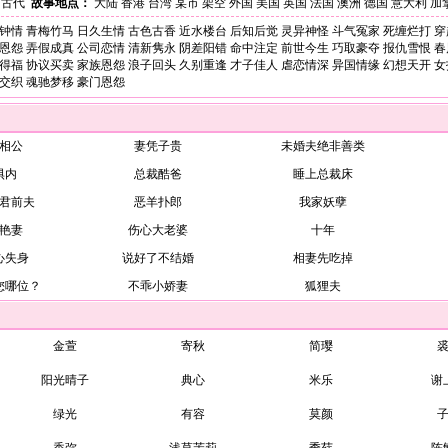
古代
故事地点：
大陆
香港
台湾
某市
架空
外国
美国
英国
法国
澳洲
德国
意大利
加
钟情
青梅竹马
日久生情
古色古香
近水楼台
后知后觉
灵异神怪
斗气冤家
死缠烂打
穿
恩怨
弄假成真
公司恋情
清新隽永
阴差阳错
命中注定
前世今生
巧取豪夺
报仇雪恨
春
得福
协议买卖
家族恩怨
浪子回头
久别重逢
才子佳人
虐恋情深
异国情缘
幻想天开
女
交织
魂驰梦移
豪门恩怨
相公
妻凭子贵
未婚夫绝非善类
惧内
总裁酷爸
睡上总裁床
君前夫
恶羊扑郎
我家妖孽
艳妻
伤心大老婆
十年
心失身
说好了不结婚
相妻先吃掉
您哪位？
不乖小娇妻
狐狸夫
金萱
寄秋
简璎
阳光晴子
典心
米乐
谢
绿光
有容
莫颜