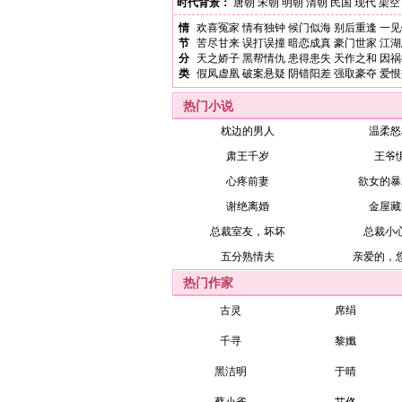
时代背景：
唐朝
宋朝
明朝
清朝
民国
现代
架空
情
欢喜冤家
情有独钟
候门似海
别后重逢
一见
节
苦尽甘来
误打误撞
暗恋成真
豪门世家
江湖
分
天之娇子
黑帮情仇
患得患失
天作之和
因祸
类
假凤虚凰
破案悬疑
阴错阳差
强取豪夺
爱恨
热门小说
枕边的男人
温柔怒
肃王千岁
王爷
心疼前妻
欲女的暴
谢绝离婚
金屋藏
总裁室友，坏坏
总裁小
五分熟情夫
亲爱的，
热门作家
古灵
席绢
千寻
黎孅
黑洁明
于晴