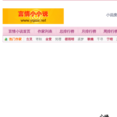
小说
言情小说首页
作家列表
总排行榜
月排行榜
周排行
热门作家
古灵
寄秋
金萱
简璎
楼雨晴
裘梦
黎孅
千寻
于晴