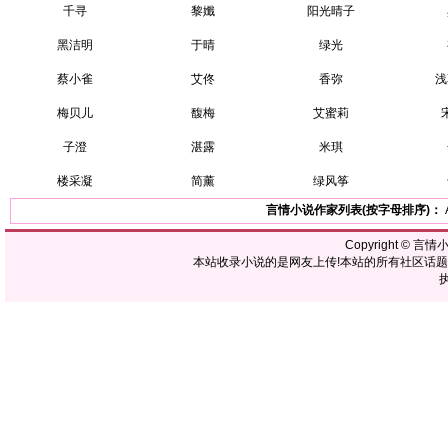
千寻
黎孅
阳光晴子
黑洁明
于晴
绿光
蔡小雀
艾佟
香弥
浅
梅贝儿
馥梅
艾蜜莉
子澄
湛露
米琪
楼采凝
简薰
绿风筝
言情小说作家列表(按字母排序)：
Copyright ©
言情
本站收录小说的是网友上传!本站的所有社区话
执