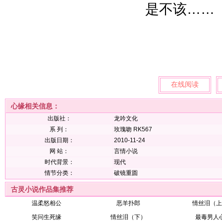
是不该……
在线阅读
心缘相关信息：
出版社：
龙吟文化
系 列：
玫瑰吻 RK567
出版日期：
2010-11-24
网 站：
言情小说
时代背景：
现代
情节分类：
破镜重圆
古灵小说作品集推荐
温柔怒相公
恶羊扑郎
情丝泪（上
笑问生死缘
情丝泪（下）
最毒男人