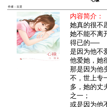
心缘
作者：
古灵
内容简介：
她真的很不
她不能不离
得已的──
是因为他不
他爱她，她
那是因为他
不，世上专
多，她的丈
之一；
或是因为他