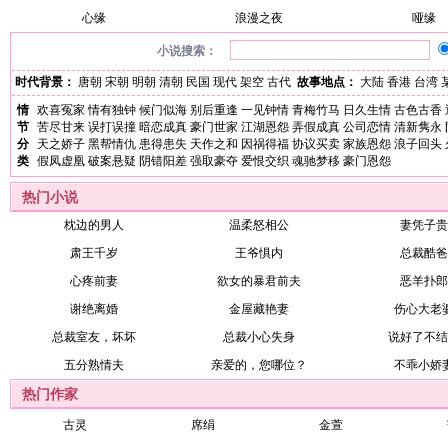
心缘
浪漫之夜
哑缘
小说搜索：
时代背景：
唐朝
宋朝
明朝
清朝
民国
现代
架空
古代
故事地点：
大陆
香港
台湾
情
欢喜冤家
情有独钟
候门似海
别后重逢
一见钟情
青梅竹马
日久生情
古色古香
节
苦尽甘来
误打误撞
暗恋成真
豪门世家
江湖恩怨
弄假成真
公司恋情
清新隽永
分
天之娇子
黑帮情仇
患得患失
天作之和
因祸得福
协议买卖
家族恩怨
浪子回头
类
假凤虚凰
破案悬疑
阴错阳差
强取豪夺
爱恨交织
魂驰梦移
豪门恩怨
热门小说
枕边的男人
温柔怒相公
妻凭子贵
肃王千岁
王爷惧内
总裁酷爸
心疼前妻
欲女的暴君前夫
恶羊扑郎
谢绝离婚
金屋藏艳妻
伤心大老
总裁室友，坏坏
总裁小心失身
说好了不结
五分熟情夫
亲爱的，您哪位？
不乖小娇
热门作家
古灵
席绢
金萱