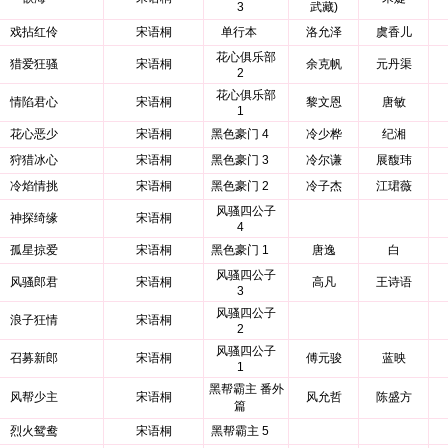
3
武藏)
戏拈红伶
宋语桐
单行本
洛允泽
虞香儿
花心俱乐部
猎爱狂骚
宋语桐
余克帆
元丹渠
2
花心俱乐部
情陷君心
宋语桐
黎文恩
唐敏
1
花心恶少
宋语桐
黑色豪门 4
冷少桦
纪湘
狩猎冰心
宋语桐
黑色豪门 3
冷尔谦
展馥玮
冷焰情挑
宋语桐
黑色豪门 2
冷子杰
江珺薇
风骚四公子
神探绮缘
宋语桐
4
孤星掠爱
宋语桐
黑色豪门 1
唐逸
白
风骚四公子
风骚郎君
宋语桐
高凡
王诗语
3
风骚四公子
浪子狂情
宋语桐
2
风骚四公子
召募新郎
宋语桐
傅元骏
蓝映
1
黑帮霸主 番外
风帮少主
宋语桐
风允哲
陈盛方
篇
烈火鸳鸯
宋语桐
黑帮霸主 5