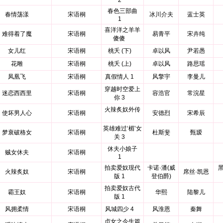
2
春色三部曲
春情荡漾
宋语桐
冰川介夫
蓝士英
1
喜洋洋之羊羊
难得着了魔
宋语桐
易青平
宋卉纯
傻傻
女儿红
宋语桐
桃夭 (下)
卓以风
尹若愚
花雕
宋语桐
桃夭 (上)
卓以风
路思瑶
凤凰飞
宋语桐
真假情人 1
风擎宇
李曼儿
穿越时空爱上
迷恋西西里
宋语桐
容浩官
常浣星
你 3
火辣炙奴外传
使坏男人心
宋语桐
安德烈
宋希辰
英雄难过‘楣’女
梦衰破格女
宋语桐
杜斯斐
甄瑷
关 3
休夫小娘子
贼女休夫
宋语桐
1
拍卖爱奴现代
卡诺·潘(威
黑
火辣炙奴
宋语桐
席丝·凯恩
版 1
登伯爵)
拍卖爱奴古代
霸王奴
宋语桐
华熙
陆黎儿
版 1
风拥柔情
宋语桐
风城四少 4
风淮恩
秦舞
贞女之今生篇