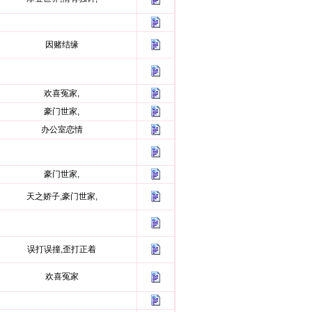
因赌结缘
欢喜冤家,
豪门世家,
办公室恋情
豪门世家,
天之娇子,豪门世家,
误打误撞,歪打正着
欢喜冤家