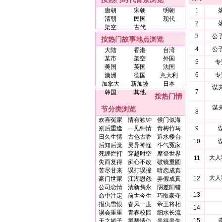
唐朝
宋朝
明朝
1
清朝
民国
现代
2
架空
古代
3
公
按热门故事地点浏览
4
公
大陆
香港
台湾
某市
架空
外国
5
专
美国
英国
法国
6
专
澳洲
德国
意大利
加拿大
新加坡
日本
谋
7
韩国
其他
按热门情
谋
节分类浏览
8
欢喜冤家
情有独钟
候门似海
别后重逢
一见钟情
青梅竹马
9
日久生情
古色古香
近水楼台
10
后知后觉
灵异神怪
斗气冤家
死缠烂打
穿越时空
摩登世界
大人
11
失而复得
痴心不改
破镜重圆
苦尽甘来
误打误撞
暗恋成真
大人
12
豪门世家
江湖恩怨
弄假成真
公司恋情
清新隽永
阴差阳错
13
命中注定
前世今生
巧取豪夺
报仇雪恨
春风一度
帝王将相
14
误会重重
青春校园
细水长流
15
天之娇子
黑帮情仇
患得患失