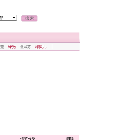
上薰
绿光
凌淑芬
梅贝儿
情节分类
阅读