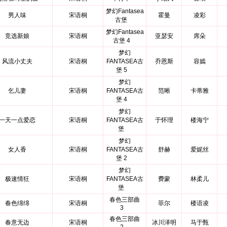
梦幻Fantasea
男人味
宋语桐
霍曼
凌彩
古堡
梦幻Fantasea
竞选新娘
宋语桐
亚瑟安
席朵
古堡 4
梦幻
风流小丈夫
宋语桐
FANTASEA古
乔恩斯
容嫣
堡 5
梦幻
乞儿妻
宋语桐
FANTASEA古
范晰
卡蒂雅
堡 4
梦幻
一天一点爱恋
宋语桐
FANTASEA古
于怀理
楼海宁
堡
梦幻
女人香
宋语桐
FANTASEA古
舒赫
爱妮丝
堡 2
梦幻
极速情狂
宋语桐
FANTASEA古
费蒙
林柔儿
堡
春色三部曲
春色绵绵
宋语桐
菲尔
楼语凌
3
春色三部曲
春意无边
宋语桐
冰川泽明
马于甄