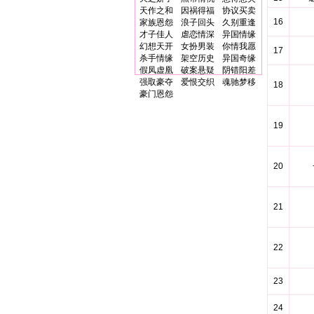
天作之和
因祸得福
协议买卖
16
家族恩怨
浪子回头
久别重逢
才子佳人
虐恋情深
异国情缘
幻想天开
女扮男装
你情我愿
17
杀手情缘
架空历史
异国奇缘
假凤虚凰
破案悬疑
阴错阳差
强取豪夺
爱恨交织
魂驰梦移
18
豪门恩怨
19
20
21
22
23
24