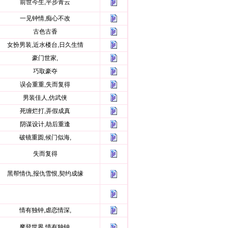
前世今生,平步青云
一见钟情,痴心不改
古色古香
女扮男装,近水楼台,日久生情
豪门世家,
巧取豪夺
误会重重,失而复得
男装佳人,仿武侠
死缠烂打,弄假成真
阴谋设计,劫后重逢
破镜重圆,候门似海,
失而复得
黑帮情仇,报仇雪恨,契约成缘
情有独钟,虐恋情深,
摩登世界,情有独钟,