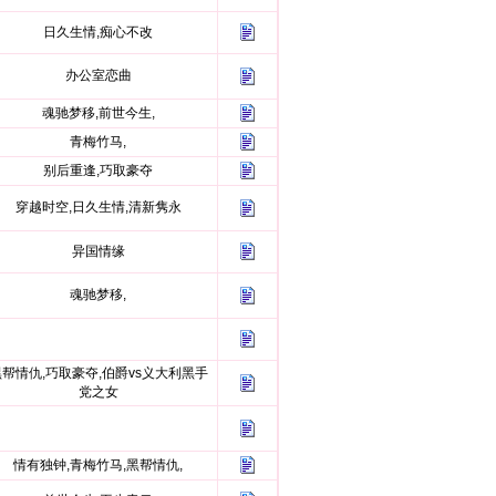
日久生情,痴心不改
办公室恋曲
魂驰梦移,前世今生,
青梅竹马,
别后重逢,巧取豪夺
穿越时空,日久生情,清新隽永
异国情缘
魂驰梦移,
帮情仇,巧取豪夺,伯爵vs义大利黑手
党之女
情有独钟,青梅竹马,黑帮情仇,