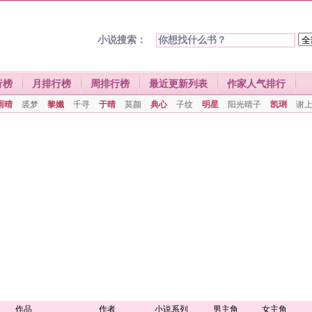
小说搜索：
行榜
月排行榜
周排行榜
最近更新列表
作家人气排行
雨晴
裘梦
黎孅
千寻
于晴
莫颜
典心
子纹
明星
阳光晴子
凯琍
谢
作品
作者
小说系列
男主角
女主角