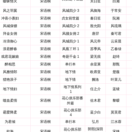
暧昧情火
宋语桐
关日笙
白湘
风之羽翼
宋语桐
风城四少 3
风御海
于常安
冲喜小寡妇
宋语桐
贞女前世篇
秦日笙
阮湘
风城保镖
宋语桐
风城四少 2
殷允阳
风琉璃
拜金女佣
宋语桐
风骚女佣 2
唐羿
秦可君
冷浪御心
宋语桐
风城四少 1
风元帝
云采晨
浪君醉春
宋语桐
凤凰丫环 1
苏季风
乙春绿
戏君花嫁娘
宋语桐
奇葩千金 1
梁无痕
赵绮
醉相思
宋语桐
单行本
余亚莱
那甄
风雅情郎
宋语桐
地下情
欧席亚
楚薇
猎艳浪子
宋语桐
地下情
阙洛
叶茉儿
地下情系列
地下情妇
宋语桐
任之介
蓝绫
1
花心俱乐部番
噬血柔情
宋语桐
佐木君
黎暧
外篇
花心俱乐部
霸爱降柔
宋语桐
蓝少白
莫芙君
4
为君倾
宋语桐
单行本
弘月
江水蓉
郭熙(深田
花心俱乐部
欲海
宋语桐
宋婕