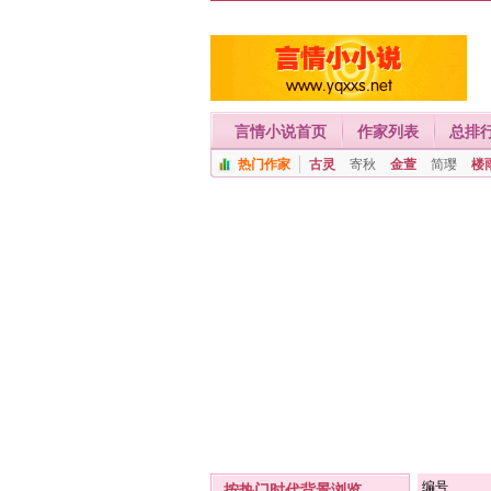
言情小说首页
作家列表
总排
热门作家
古灵
寄秋
金萱
简璎
楼
编号
按热门时代背景浏览