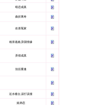
暗恋成真
曲折离奇
欢喜冤家
相亲逃婚,异国情缘
弄假成真
别后重逢
近水楼台,误打误撞
姐弟恋