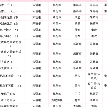
落雪三千（下）
宋语桐
单行本
秦慕淮
朱冉冉
重
落雪三千（上）
宋语桐
单行本
秦慕淮
朱冉冉
重
子别来无恙（下）
宋语桐
单行本
凤晏
朱晴雨
子别来无恙（上）
宋语桐
单行本
凤晏
朱晴雨
宠小毒妃（下）
宋语桐
单行本
范逸
秦欢
宠小毒妃（上）
宋语桐
单行本
范逸
秦欢
夫攻略之凤命为后
宋语桐
单行本
乐正宸
朱延舞
（下）
夫攻略之凤命为后
宋语桐
单行本
乐正宸
朱延舞
（上）
谋夫攻略（下）
宋语桐
单行本
乐正宸
朱延舞
谋夫攻略（上）
宋语桐
单行本
乐正宸
朱延舞
路兰雪(宋
私心不可议（下）
宋语桐
单行本
墨东
帝
暖暖)
路兰雪(宋
私心不可议（上）
宋语桐
单行本
墨东
帝
暖暖)
想你的时候
宋语桐
单行本
王岳
林雨若
哈士奇男孩
宋语桐
宠物男孩
斐焰
季晴男
遗落在时空的爱
宋语桐
单行本
李绍风
古瑛